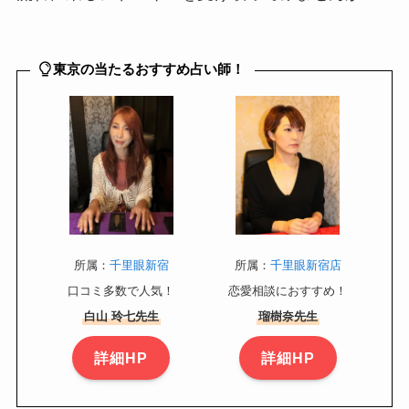
東京の当たるおすすめ占い師！
所属：
千里眼新宿
所属：
千里眼新宿店
口コミ多数で人気！
恋愛相談におすすめ！
白山 玲七先生
瑠樹奈先生
詳細HP
詳細HP