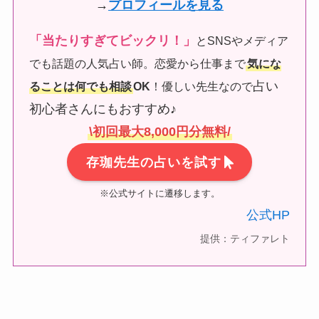
→
プロフィールを見る
「当たりすぎてビックリ！」
とSNSやメディア
でも話題の人気占い師。恋愛から仕事まで
気にな
占い
ることは何でも相談
OK
！優しい先生なので
初心者さんにもおすすめ♪
\初回最大8,000円分無料/
存珈先生の占いを試す
※公式サイトに遷移します。
公式HP
提供：ティファレト