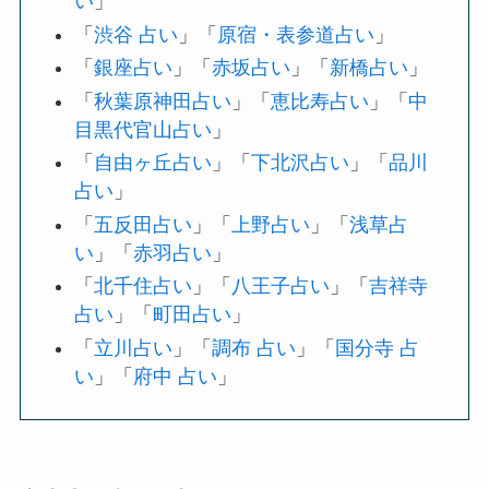
い
」
「
渋谷 占い
」「
原宿・表参道占い
」
「
銀座占い
」「
赤坂占い
」「
新橋占い
」
「
秋葉原神田占い
」「
恵比寿占い
」「
中
目黒代官山占い
」
「
自由ヶ丘占い
」「
下北沢占い
」「
品川
占い
」
「
五反田占い
」「
上野占い
」「
浅草占
い
」「
赤羽占い
」
「
北千住占い
」「
八王子占い
」「
吉祥寺
占い
」「
町田占い
」
「
立川占い
」「
調布 占い
」「
国分寺 占
い
」「
府中 占い
」