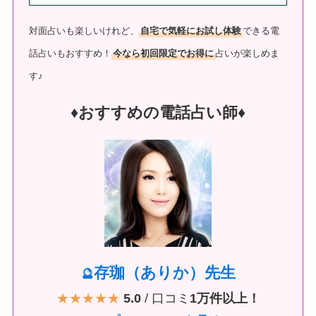
対面占いも楽しいけれど、
自宅で気軽にお試し体験
できる電
話占いもおすすめ！
今なら初回限定でお得に
占いが楽しめま
す♪
♦︎おすすめの電話占い師♦︎
存珈（ありか）先生
🔮
★★★★★
5.0
/ 口コミ
1万件以上！