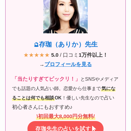
存珈（ありか）先生
🔮
★★★★★
5.0
/ 口コミ
1万件以上！
→
プロフィールを見る
「当たりすぎてビックリ！」
とSNSやメディア
でも話題の人気占い師。恋愛から仕事まで
気にな
占い
ることは何でも相談
OK
！優しい先生なので
初心者さんにもおすすめ♪
\初回最大8,000円分無料/
存珈先生の占いを試す