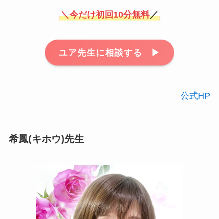
＼
今だけ初回10分無料
／
ユア先生に相談する ▶︎
公式HP
希鳳(キホウ)先生