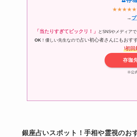
🔮
★★★★★
→
プ
「当たりすぎてビックリ！」
とSNSやメディア
占い初心者さんにもおすす
OK
！優しい先生なので
\初回
存珈
※公
銀座占いスポット！手相や霊視のお