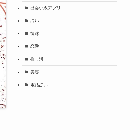
出会い系アプリ
占い
復縁
恋愛
推し活
美容
電話占い