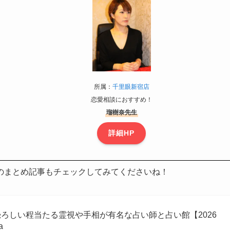
所属：
千里眼新宿店
恋愛相談におすすめ！
瑠樹奈先生
詳細HP
のまとめ記事もチェックしてみてくださいね！
恐ろしい程当たる霊視や手相が有名な占い師と占い館【2026
a