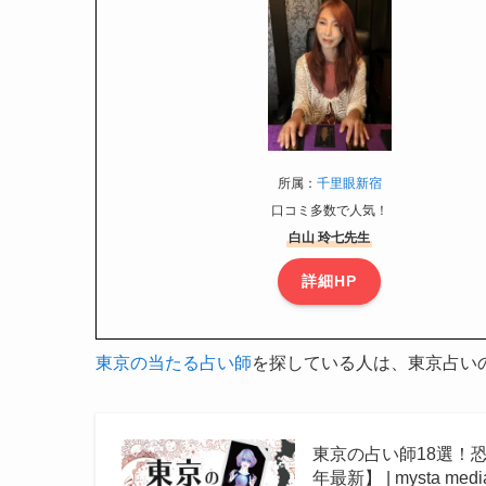
所属：
千里眼新宿
口コミ多数で人気！
白山 玲七先生
詳細HP
東京の当たる占い師
を探している人は、東京占い
東京の占い師18選！
年最新】 | mysta medi