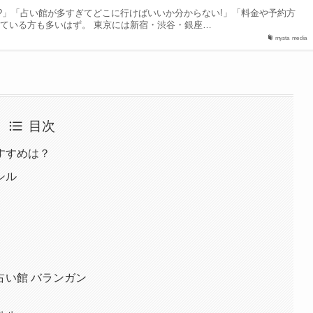
?」「占い館が多すぎてどこに行けばいいか分からない!」「料金や予約方
っている方も多いはず。 東京には新宿・渋谷・銀座…
mysta media
目次
すすめは？
シル
占い館 バランガン