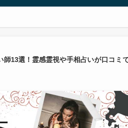
い師13選！霊感霊視や手相占いが口コミ