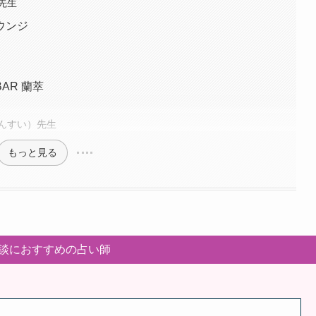
先生
ウンジ
AR 蘭萃
んすい）先生
もっと見る
談におすすめの占い師