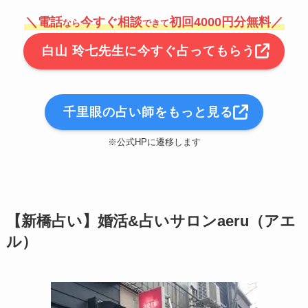
＼電話
今すぐ相談
初回4000円分無料／
なら
できて
白山 玲七先生に今すぐ占ってもらう
千里眼の占い師をもっと見る
※公式HPに遷移します
【新橋占い】婚活&占いサロンaeru（アエ
ル）