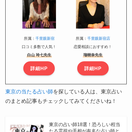
所属：
千里眼新宿
所属：
千里眼新宿店
口コミ多数で人気！
恋愛相談におすすめ！
白山 玲七先生
瑠樹奈先生
詳細HP
詳細HP
東京の当たる占い師
を探している人は、東京占い
のまとめ記事もチェックしてみてくださいね！
東京の占い師18選！恐ろしい程当
たる霊視や手相が有名な占い師と