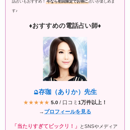
話占いもおすすめ！
今なら初回限定でお得に
占いが楽しめま
す♪
♦︎おすすめの電話占い師♦︎
存珈（ありか）先生
🔮
★★★★★
5.0
/ 口コミ
1万件以上！
→
プロフィールを見る
「当たりすぎてビックリ！」
とSNSやメディア