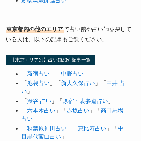
新橋烏森開運占い
東京都内の他のエリア
で占い館や占い師を探して
いる人は、以下の記事もご覧ください。
【東京エリア別】占い館紹介記事一覧
「
新宿占い
」「
中野占い
」
「
池袋占い
」「
新大久保占い
」「
中井 占
い
」
「
渋谷 占い
」「
原宿・表参道占い
」
「
六本木占い
」「
赤坂占い
」「
高田馬場
占い
」
「
秋葉原神田占い
」「
恵比寿占い
」「
中
目黒代官山占い
」