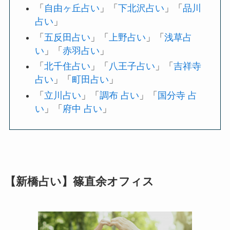
「
自由ヶ丘占い
」「
下北沢占い
」「
品川
占い
」
「
五反田占い
」「
上野占い
」「
浅草占
い
」「
赤羽占い
」
「
北千住占い
」「
八王子占い
」「
吉祥寺
占い
」「
町田占い
」
「
立川占い
」「
調布 占い
」「
国分寺 占
い
」「
府中 占い
」
【新橋占い】篠直余オフィス