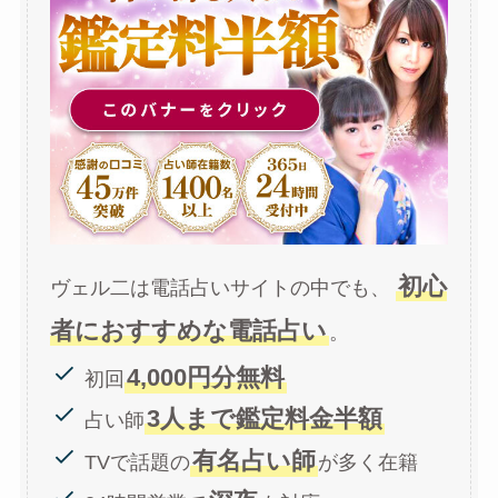
初心
ヴェル二は電話占いサイトの中でも、
者におすすめな電話占い
。
4,000円分無料
初回
3人まで鑑定料金半額
占い師
有名占い師
TVで話題の
が多く在籍