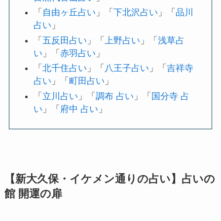
「
自由ヶ丘占い
」「
下北沢占い
」「
品川
占い
」
「
五反田占い
」「
上野占い
」「
浅草占
い
」「
赤羽占い
」
「
北千住占い
」「
八王子占い
」「
吉祥寺
占い
」「
町田占い
」
「
立川占い
」「
調布 占い
」「
国分寺 占
い
」「
府中 占い
」
【新大久保・イケメン通りの占い】占いの
館 開運の扉