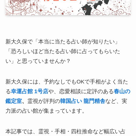
新大久保で「本当に当たる占い師が知りたい」
「恐ろしいほど当たる占い師に占ってもらいた
い」と思っていませんか？
新大久保には、予約なしでもOKで手相がよく当た
る
幸運占館 1号店
や、恋愛相談に定評のある
春山の
鑑定室
、
霊視が評判の
韓国占い 龍門精舎
など、実
力派の占い館が集まっています。
本記事では、霊視・手相・四柱推命など幅広い占