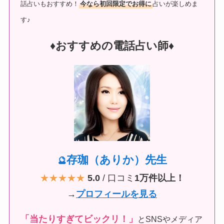
話占いもおすすめ！
今なら初回限定でお得に
占いが楽しめま
す♪
♦︎おすすめの電話占い師♦︎
存珈（ありか）先生
🔮
★★★★★
5.0
/ 口コミ
1万件以上！
→
プロフィールを見る
「当たりすぎてビックリ！」
とSNSやメディア