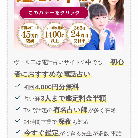
初心
ヴェル二は電話占いサイトの中でも、
者におすすめな電話占い
。
4,000円分無料
初回
3人まで鑑定料金半額
占い師
有名占い師
TVで話題の
が多く在籍
深夜
24時間営業で
も対応
今すぐ鑑定
ができる先生が多数 電話