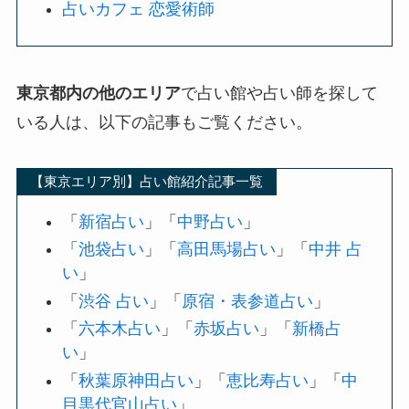
占いカフェ 恋愛術師
東京都内の他のエリア
で占い館や占い師を探して
いる人は、以下の記事もご覧ください。
【東京エリア別】占い館紹介記事一覧
「
新宿占い
」「
中野占い
」
「
池袋占い
」「
高田馬場占い
」「
中井 占
い
」
「
渋谷 占い
」「
原宿・表参道占い
」
「
六本木占い
」「
赤坂占い
」「
新橋占
い
」
「
秋葉原神田占い
」「
恵比寿占い
」「
中
目黒代官山占い
」