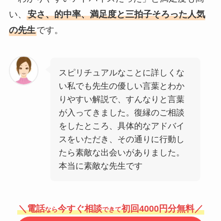
い、
安さ、的中率、満足度と三拍子そろった人気
の先生
です。
スピリチュアルなことに詳しくな
い私でも先生の優しい言葉とわか
りやすい解説で、すんなりと言葉
が入ってきました。復縁のご相談
をしたところ、具体的なアドバイ
スをいただき、その通りに行動し
たら素敵な出会いがありました。
本当に素敵な先生です
＼電話
今すぐ相談
初回4000円分無料／
なら
できて