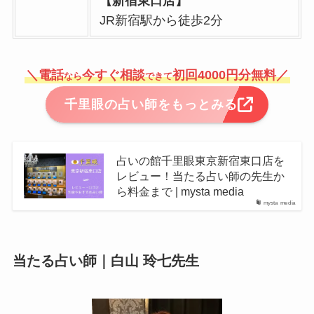
【新宿東口店】
JR新宿駅から徒歩2分
＼電話
今すぐ相談
初回4000円分無料／
なら
できて
千里眼の占い師をもっとみる
占いの館千里眼東京新宿東口店を
レビュー！当たる占い師の先生か
ら料金まで | mysta media
mysta media
当たる占い師｜白山 玲七先生