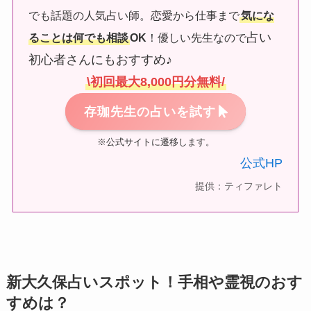
でも話題の人気占い師。恋愛から仕事まで
気にな
占い
ることは何でも相談
OK
！優しい先生なので
初心者さんにもおすすめ♪
\初回最大8,000円分無料/
存珈先生の占いを試す
※公式サイトに遷移します。
公式HP
提供：ティファレト
新大久保占いスポット！手相や霊視のおす
すめは？