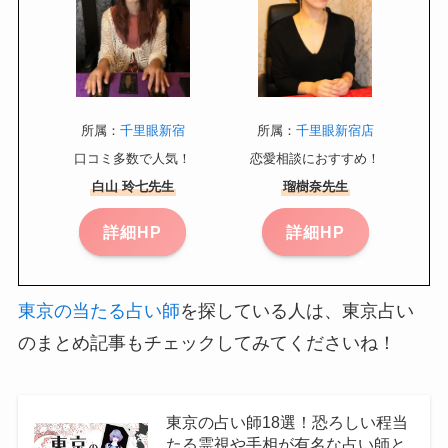
所属：
千里眼新宿
所属：
千里眼新宿店
口コミ多数で人気！
恋愛相談におすすめ！
白山 玲七先生
瑠樹奈先生
詳細HP
詳細HP
東京の当たる占い師
を探している人は、東京占い
のまとめ記事もチェックしてみてくださいね！
東京の占い師18選！恐ろしい程当
たる霊視や手相が有名な占い師と