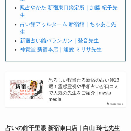
鳳占やかた 新宿東口鑑定所｜加藤 紀子先
生
占い館アゥルターム 新宿館｜ちゃあこ先
生
新宿占い館バランガン｜登音先生
神貴堂 新宿本店｜逢愛 ミリサ先生
恐ろしい程当たる新宿の占い師23
選！霊感霊視や手相占いが口コミ
で人気の先生をご紹介 | mysta
media
mysta media
占いの館千里眼 新宿東口店｜白山 玲七先生