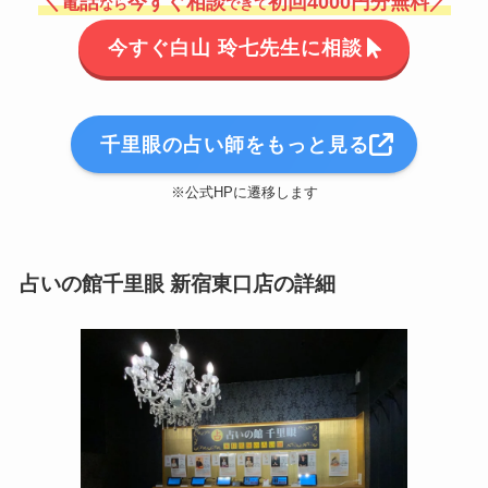
＼電話
今すぐ相談
初回4000円分無料／
なら
できて
今すぐ白山 玲七先生に相談
千里眼の占い師をもっと見る
※公式HPに遷移します
占いの館千里眼 新宿東口店の詳細