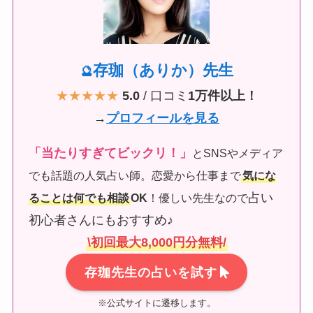
存珈（ありか）先生
🔮
★★★★★
5.0
/ 口コミ
1万件以上！
→
プロフィールを見る
「当たりすぎてビックリ！」
とSNSやメディア
でも話題の人気占い師。恋愛から仕事まで
気にな
占い
ることは何でも相談
OK
！優しい先生なので
初心者さんにもおすすめ♪
\初回最大8,000円分無料/
存珈先生の占いを試す
※公式サイトに遷移します。