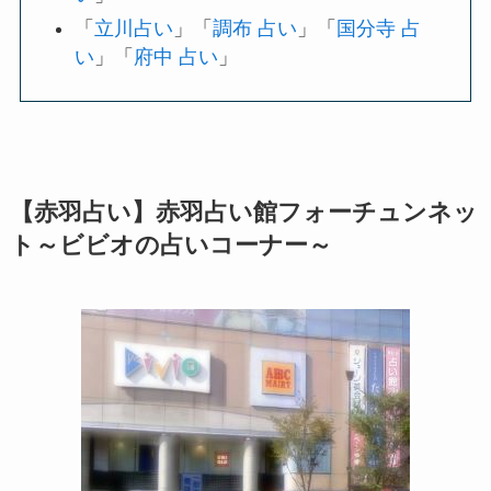
「
立川占い
」「
調布 占い
」「
国分寺 占
い
」「
府中 占い
」
【赤羽占い】赤羽占い館フォーチュンネッ
ト～ビビオの占いコーナー～