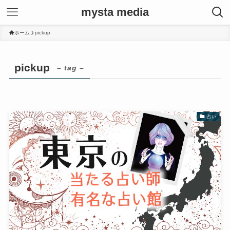
mysta media
ホーム
pickup
pickup
– tag –
占い