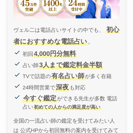
初心
ヴェル二は電話占いサイトの中でも、
者におすすめな電話占い
。
4,000円分無料
初回
3人まで鑑定料金半額
占い師
有名占い師
TVで話題の
が多く在籍
深夜
24時間営業で
も対応
今すぐ鑑定
ができる先生が多数 電話
占い
初めての人からの満足度が高い
全国の一流占い師の鑑定を受けてみたい人
は 公式HPから初回無料の案内を受けてみて