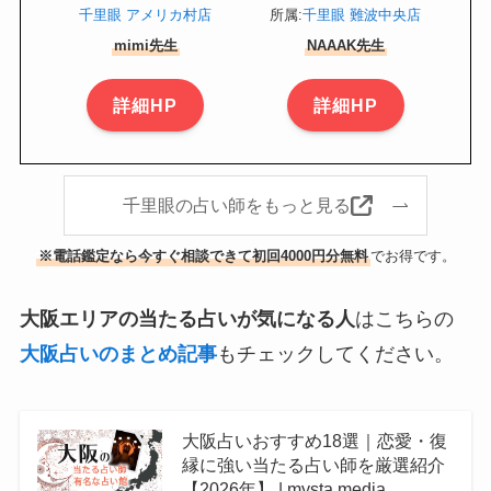
千里眼 アメリカ村店
所属:
千里眼 難波中央店
mimi先生
NAAAK先生
詳細HP
詳細HP
千里眼の占い師をもっと見る
※電話鑑定なら今すぐ相談できて初回4000円分無料
でお得です。
大阪エリアの当たる占いが気になる人
はこちらの
大阪占いのまとめ記事
もチェックしてください。
大阪占いおすすめ18選｜恋愛・復
縁に強い当たる占い師を厳選紹介
【2026年】 | mysta media