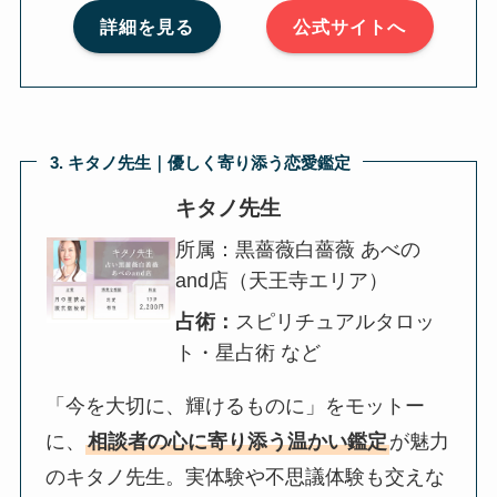
詳細を見る
公式サイトへ
3. キタノ先生｜優しく寄り添う恋愛鑑定
キタノ先生
所属：黒薔薇白薔薇 あべの
and店（天王寺エリア）
占術：
スピリチュアルタロッ
ト・星占術 など
「今を大切に、輝けるものに」をモットー
に、
相談者の心に寄り添う温かい鑑定
が魅力
のキタノ先生。実体験や不思議体験も交えな