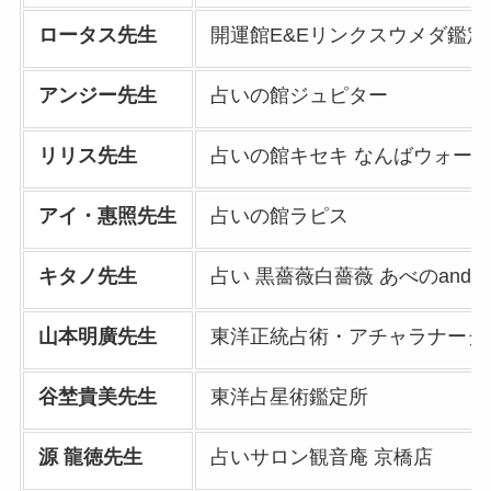
ロータス先生
開運館E&Eリンクスウメダ鑑定
アンジー先生
占いの館ジュピター
リリス先生
占いの館キセキ なんばウォーク
アイ・惠照先生
占いの館ラピス
キタノ先生
占い 黒薔薇白薔薇 あべのand
山本明廣先生
東洋正統占術・アチャラナータ
谷埜貴美先生
東洋占星術鑑定所
源 龍徳先生
占いサロン観音庵 京橋店