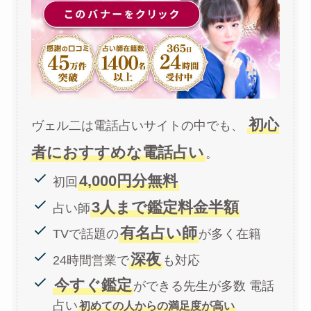
初心
ヴェル二は電話占いサイトの中でも、
者におすすめな電話占い
。
4,000円分無料
初回
3人まで鑑定料金半額
占い師
有名占い師
TVで話題の
が多く在籍
深夜
24時間営業で
も対応
今すぐ鑑定
ができる先生が多数 電話
占い
初めての人からの満足度が高い