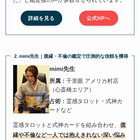
詳細を見る
公式HPへ
2. mimi先生｜復縁・不倫の鑑定で圧倒的な信頼を獲得
mimi先生
所属：
千里眼 アメリカ村店
（心斎橋エリア）
占術：
霊感タロット・式神カ
ードなど
霊感タロットと式神カードを組み合わせ、
復
縁や不倫など一人では抱えきれない深い悩み