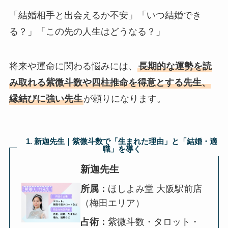
「結婚相手と出会えるか不安」「いつ結婚でき
る？」「この先の人生はどうなる？」
将来や運命に関わる悩みには、
長期的な運勢を読
み取れる紫微斗数や四柱推命を得意とする先生、
縁結びに強い先生
が頼りになります。
1. 新迦先生｜紫微斗数で「生まれた理由」と「結婚・適
職」を導く
新迦先生
所属：
ほしよみ堂 大阪駅前店
（梅田エリア）
占術：
紫微斗数・タロット・