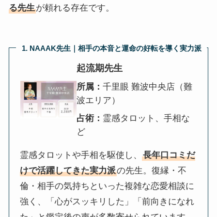
る先生
が頼れる存在です。
1. NAAAK先生｜相手の本音と運命の好転を導く実力派
起流期先生
所属：
千里眼 難波中央店（難
波エリア）
占術：
霊感タロット、手相な
ど
霊感タロットや手相を駆使し、
長年口コミだ
けで活躍してきた実力派
の先生。復縁・不
倫・相手の気持ちといった複雑な恋愛相談に
強く、「心がスッキリした」「前向きになれ
た」と鑑定後の声が多数寄せられています。