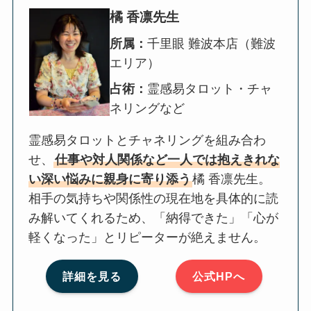
橘 香凛先生
所属：
千里眼 難波本店（難波
エリア）
占術：
霊感易タロット・チャ
ネリングなど
霊感易タロットとチャネリングを組み合わ
せ、
仕事や対人関係など一人では抱えきれな
い深い悩みに親身に寄り添う
橘 香凛先生。
相手の気持ちや関係性の現在地を具体的に読
み解いてくれるため、「納得できた」「心が
軽くなった」とリピーターが絶えません。
詳細を見る
公式HPへ