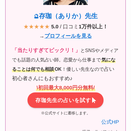
存珈（ありか）先生
🔮
★★★★★
5.0
/ 口コミ
1万件以上！
→
プロフィールを見る
「当たりすぎてビックリ！」
とSNSやメディア
でも話題の人気占い師。恋愛から仕事まで
気にな
占い
ることは何でも相談
OK
！優しい先生なので
初心者さんにもおすすめ♪
\初回最大8,000円分無料/
存珈先生の占いを試す
※公式サイトに遷移します。
公式HP