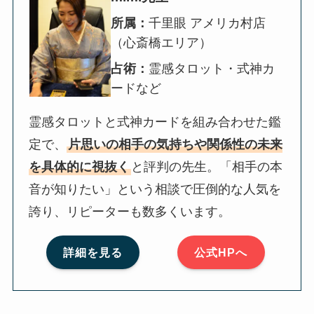
所属：
千里眼 アメリカ村店
（心斎橋エリア）
占術：
霊感タロット・式神カ
ードなど
霊感タロットと式神カードを組み合わせた鑑
定で、
片思いの相手の気持ちや関係性の未来
を具体的に視抜く
と評判の先生。「相手の本
音が知りたい」という相談で圧倒的な人気を
誇り、リピーターも数多くいます。
詳細を見る
公式HPへ