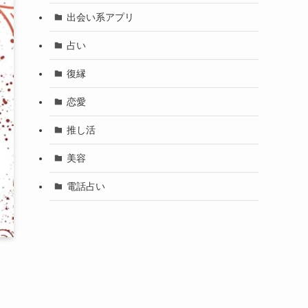
出会い系アプリ
占い
復縁
恋愛
推し活
美容
電話占い