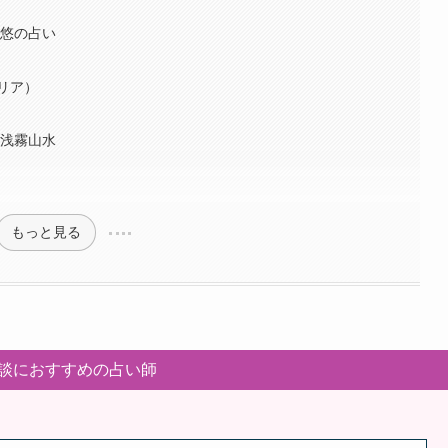
舟
 悠の占い
リア）
 浅霧山水
もっと見る
談におすすめの占い師