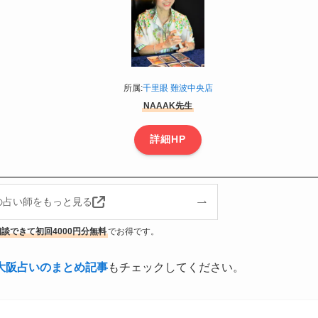
所属:
千里眼 難波中央店
NAAAK先生
詳細HP
の占い師をもっと見る
談できて初回4000円分無料
でお得です。
大阪占いのまとめ記事
もチェックしてください。