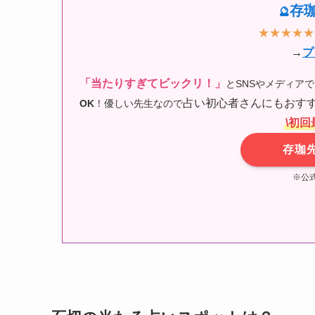
存
🔮
★★★★★
→
プ
「当たりすぎてビックリ！」
とSNSやメディア
占い初心者さんにもおすす
OK
！優しい先生なので
\初回
存珈
※公