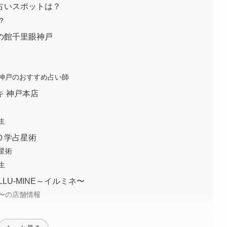
占いスポットは？
？
の館千里眼神戸
神戸のおすすめ占い師
 神戸本店
報
生
０学占星術
星術
生
LU-MINE～イルミネ〜
ネ〜の店舗情報