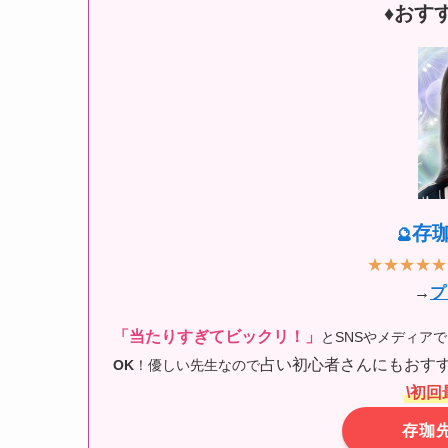
♦︎おす
存
🔮
★★★★★
→
プ
「当たりすぎてビックリ！」
とSNSやメディア
占い初心者さんにもおすす
OK
！優しい先生なので
\初回
存珈