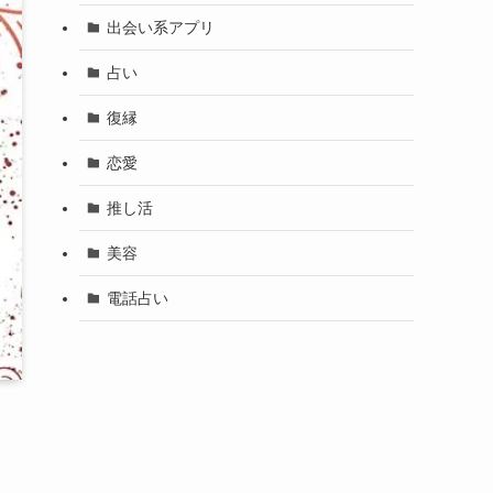
出会い系アプリ
占い
復縁
恋愛
推し活
美容
電話占い