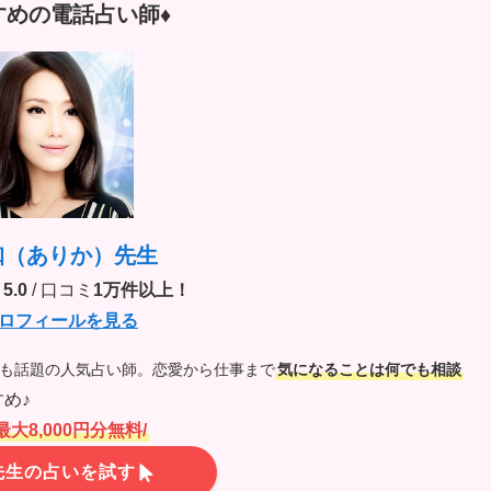
すめの電話占い師♦︎
珈（ありか）先生
5.0
/ 口コミ
1万件以上！
ロフィールを見る
でも話題の人気占い師。恋愛から仕事まで
気になることは何でも相談
め♪
最大8,000円分無料/
先生の占いを試す