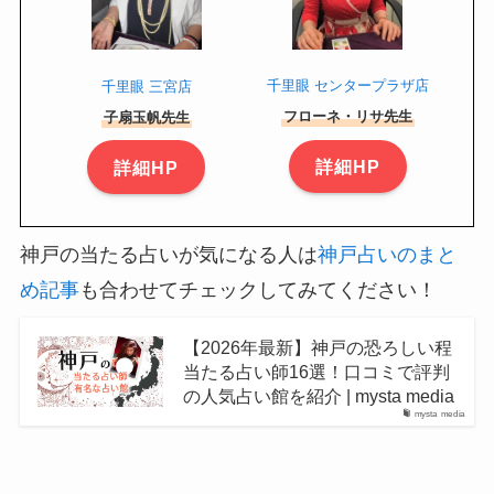
千里眼 センタープラザ店
千里眼 三宮店
フローネ・リサ先生
子扇玉帆先生
詳細HP
詳細HP
神戸の当たる占いが気になる人は
神戸占いのまと
め記事
も合わせてチェックしてみてください！
【2026年最新】神戸の恐ろしい程
当たる占い師16選！口コミで評判
の人気占い館を紹介 | mysta media
mysta media