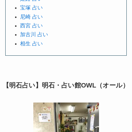
宝塚 占い
尼崎 占い
西宮 占い
加古川 占い
相生 占い
【明石占い】明石・占い館OWL（オール）