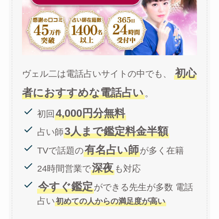
初心
ヴェル二は電話占いサイトの中でも、
者におすすめな電話占い
。
4,000円分無料
初回
3人まで鑑定料金半額
占い師
有名占い師
TVで話題の
が多く在籍
深夜
24時間営業で
も対応
今すぐ鑑定
ができる先生が多数 電話
占い
初めての人からの満足度が高い