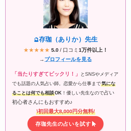
存珈（ありか）先生
🔮
★★★★★
5.0
/ 口コミ
1万件以上！
→
プロフィールを見る
「当たりすぎてビックリ！」
とSNSやメディア
でも話題の人気占い師。恋愛から仕事まで
気にな
占い
ることは何でも相談
OK
！優しい先生なので
初心者さんにもおすすめ♪
\初回最大8,000円分無料/
存珈先生の占いを試す