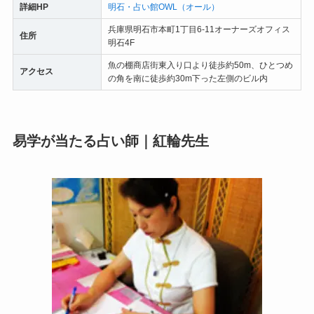
詳細HP
明石・占い館OWL（オール）
兵庫県明石市本町1丁目6-11オーナーズオフィス
住所
明石4F
魚の棚商店街東入り口より徒歩約50m、ひとつめ
アクセス
の角を南に徒歩約30m下った左側のビル内
易学が当たる占い師｜紅輪先生