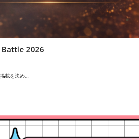
attle 2026
、掲載を決め…