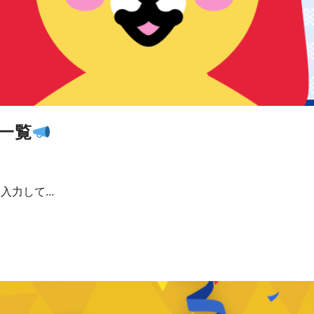
一覧
を入力して…