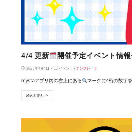
4/4 更新
開催予定イベント情報
2025年4月4日
イベント
/
テンプレート
mystaアプリ内の右上にある
マークに4桁の数字
続きを読む