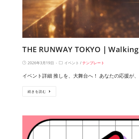
THE RUNWAY TOKYO｜Walking B
2026年3月19日
イベント
/
テンプレート
イベント詳細 推しを、大舞台へ！ あなたの応援が
続きを読む