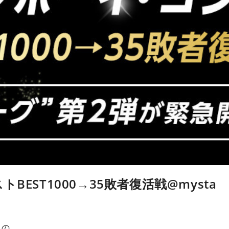
EST1000→35敗者復活戦@mysta
トの…