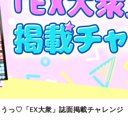
うっ♡「EX大衆」誌面掲載チャレンジ