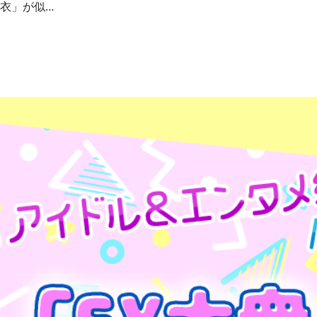
浴衣」が似…