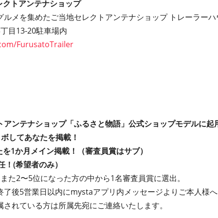
レクトアンテナショップ
グルメを集めたご当地セレクトアンテナショップ トレーラーハ
目13-20駐車場内
.com/FurusatoTrailer
アンテナショップ「ふるさと物語」公式ショップモデルに起
ラボしてあなたを掲載！
たを1か月メイン掲載！（審査員賞はサブ）
任！(希望者のみ）
また2〜5位になった方の中から1名審査員賞に選出。
了後5営業日以内にmystaアプリ内メッセージよりご本人様へ
属されている方は所属先宛にご連絡いたします。