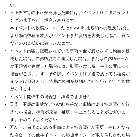
い。
不正チア等の不正が発覚した際には、イベント終了後にランキ
ングの修正を行う場合があります。
本イベントの投稿ルールまたはmysta利用規約への違反などに
より動画投稿者本人がイベント参加資格を喪失した場合、賞金
などのお支払いは致しかねます。
イベント内容に記載されている事項を全て満たさずに動画を投
稿した場合、mysta規約に違反した場合、またはmystaチーム
が不適切と判断した場合には、動画を差し戻しや非公開にする
場合がございます。その際、イベント終了後であっても獲得ポ
イントは無効とし、特典の権利を無効とさせていただく可能性
があります。
イベント開催中の場合は、辞退できません。
天災、不慮の事故などのやむを得ない事情により特典履行が行
えない場合、特典が変更・補填・中止となることがございま
す。予めご了承ください。
万が一、前項に定める事由による特典履行が変更・中止となっ
た場合、その他本イベントの応援ポイントが取り消しされた場