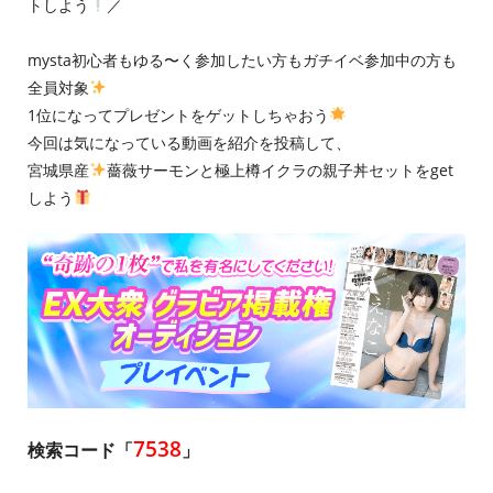
トしよう
／
mysta初心者もゆる〜く参加したい方もガチイベ参加中の方も
全員対象
1位になってプレゼントをゲットしちゃおう
今回は気になっている動画を紹介を投稿して、
宮城県産
薔薇サーモンと極上樽イクラの親子丼セットをget
しよう
7538
検索コード「
」