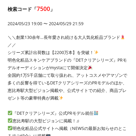
7500
検索コード「
」
2024/05/23 19:00 〜 2024/05/29 21:59
＼＼創業130余年…長年愛され続ける大人気化粧品ブランド
／／
シリーズ累計出荷数は【2200万本】を突破！
明色化粧品スキンケアブランドの『DETクリアシリーズ』PRモ
デルオーディションがmystaにて開催決定
全国約1万5千店舗にて取り扱われ、アットコスメやアマゾンで
多くの反響を得ているDETクリアシリーズのPRモデルのほか、
恵比寿駅大型ビジョン掲載や、公式サイトでの紹介、商品プレ
ゼント等の豪華特典が満載
『DETクリアシリーズ』公式PRモデル就任
恵比寿駅の大型ビジョンに掲載！♫
明色化粧品公式サイトへ掲載（NEWSの最新お知らせのとこ
ろでご紹介）に掲載