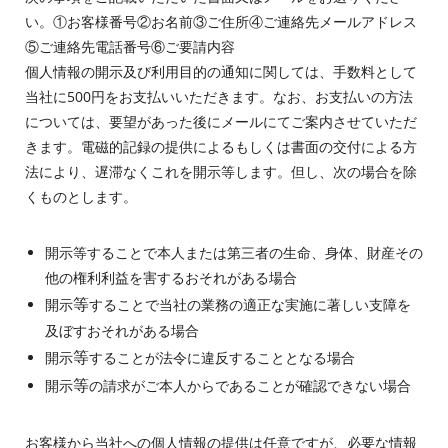
い。①お客様番号②お名前③ご住所④ご連絡先メールアドレス
⑤ご連絡先電話番号⑥ご要請内容
個人情報の開示及び利用目的の通知に関しては、手数料として
当社に500円をお支払いいただきます。なお、お支払いの方法
については、要望があった後にメールにてご案内させていただ
きます。電磁的記録の提供によるもしくは書面の交付による方
法により、遅滞なくこれを開示等します。但し、次の場合を除
くものとします。
開示等することで本人または第三者の生命、身体、財産その
他の権利利益を害するおそれがある場合
等
開示
することで当社の業務の適正な実施に著しい支障を
及ぼすおそれがある場合
等
開示
することが法令に違反することとなる場合
等
開示
の請求がご本人からであることが確認できない場合
お客様から当社への個人情報の提供は任意ですが、必要な情報