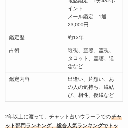
電話鑑定：1分432ポ
イント
メール鑑定：1通
23,000円
鑑定歴
約13年
占術
透視、霊感、霊視、
タロット、霊聴、送
念など
鑑定内容
出逢い、片想い、あ
の人の気持ち、縁結
び、相性、復縁など
2年以上に渡って、チャット占いウラーラでの
チャ
ット部門ランキング、総合人気ランキングでトッ