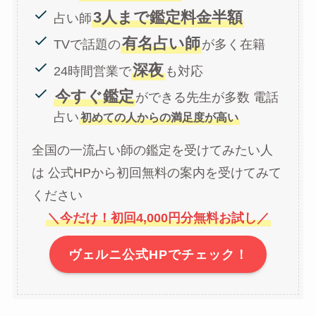
3人まで鑑定料金半額
占い師
有名占い師
TVで話題の
が多く在籍
深夜
24時間営業で
も対応
今すぐ鑑定
ができる先生が多数 電話
占い
初めての人からの満足度が高い
全国の一流占い師の鑑定を受けてみたい人
は 公式HPから初回無料の案内を受けてみて
ください
＼今だけ！初回4,000円分無料お試し／
ヴェルニ公式HPでチェック！