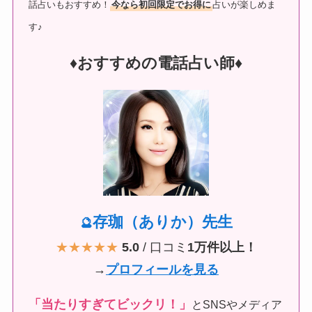
話占いもおすすめ！
今なら初回限定でお得に
占いが楽しめま
す♪
♦︎おすすめの電話占い師♦︎
存珈（ありか）先生
🔮
★★★★★
5.0
/ 口コミ
1万件以上！
→
プロフィールを見る
「当たりすぎてビックリ！」
とSNSやメディア