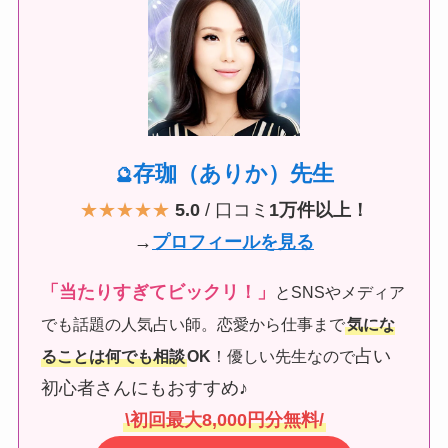
存珈（ありか）先生
🔮
★★★★★
5.0
/ 口コミ
1万件以上！
→
プロフィールを見る
「当たりすぎてビックリ！」
とSNSやメディア
でも話題の人気占い師。恋愛から仕事まで
気にな
占い
ることは何でも相談
OK
！優しい先生なので
初心者さんにもおすすめ♪
\初回最大8,000円分無料/