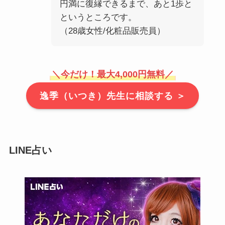
円満に復縁できるまで、あと1歩と
というところです。
（28歳女性/化粧品販売員）
＼
今だけ！最大4,000円無料
／
逸季（いつき）先生に相談する ＞
LINE占い