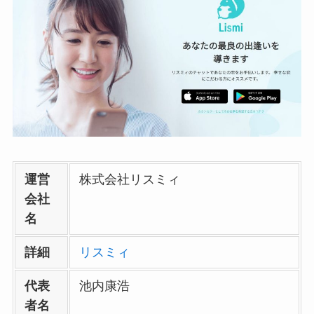
運営
株式会社リスミィ
会社
名
詳細
リスミィ
代表
池内康浩
者名