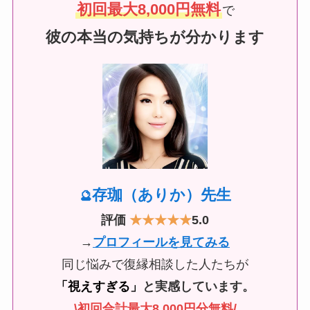
初回最大8,000円無料
で
彼の本当の気持ちが分かります
存珈（ありか）先生
🔮
評価
★
★★★★
5.0
→
プロフィールを見てみる
同じ悩みで復縁相談した人たちが
「視えすぎる」
と実感しています。
\初回合計最大8,000円分無料/