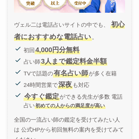
初心
ヴェル二は電話占いサイトの中でも、
者におすすめな電話占い
。
4,000円分無料
初回
3人まで鑑定料金半額
占い師
有名占い師
TVで話題の
が多く在籍
深夜
24時間営業で
も対応
今すぐ鑑定
ができる先生が多数 電話
占い
初めての人からの満足度が高い
全国の一流占い師の鑑定を受けてみたい人
は 公式HPから初回無料の案内を受けてみて