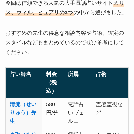
今回は信頼できる人気の大手電話占いサイト
カリ
ス、ウィル、ピュアリの3つ
の中から選びました。
おすすめの先生の得意な相談内容や占術、鑑定の
スタイルなどもまとめているのでぜひ参考にして
ください。
占い師名
料金
所属
占術
（税
込）
清流（せい
580
電話占
霊感霊視な
りゅう）先
円/分
いヴェ
ど
生
ルニ