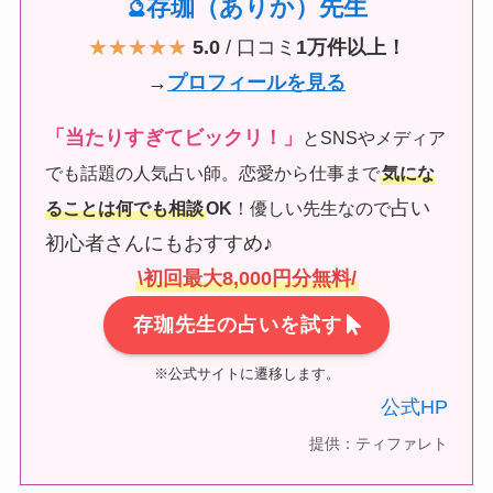
存珈（ありか）先生
🔮
★★★★★
5.0
/ 口コミ
1万件以上！
→
プロフィールを見る
「当たりすぎてビックリ！」
とSNSやメディア
でも話題の人気占い師。恋愛から仕事まで
気にな
占い
ることは何でも相談
OK
！優しい先生なので
初心者さんにもおすすめ♪
\初回最大8,000円分無料/
存珈先生の占いを試す
※公式サイトに遷移します。
公式HP
提供：ティファレト