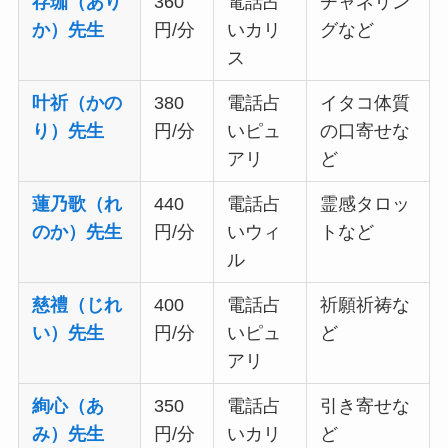
存珈（あり
360
電話占
チャネリン
か）先生
円/分
いカリ
グなど
ス
叶祈（かの
380
電話占
イタコ体質
り）先生
円/分
いピュ
の口寄せな
アリ
ど
蓮乃歌（れ
440
電話占
霊感タロッ
のか）先生
円/分
いウィ
トなど
ル
慈禮（じれ
400
電話占
祈願祈祷な
い）先生
円/分
いピュ
ど
アリ
絢心（あ
350
電話占
引き寄せな
み）先生
円/分
いカリ
ど