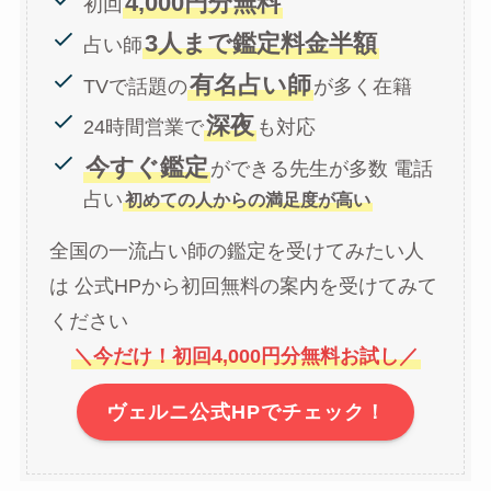
4,000円分無料
初回
3人まで鑑定料金半額
占い師
有名占い師
TVで話題の
が多く在籍
深夜
24時間営業で
も対応
今すぐ鑑定
ができる先生が多数 電話
占い
初めての人からの満足度が高い
全国の一流占い師の鑑定を受けてみたい人
は 公式HPから初回無料の案内を受けてみて
ください
＼今だけ！初回4,000円分無料お試し／
ヴェルニ公式HPでチェック！