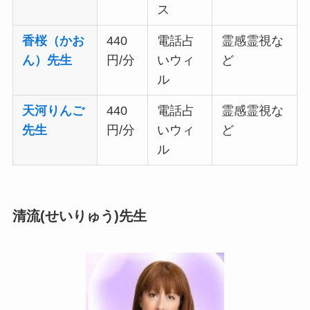
ス
香桜（かお
440
電話占
霊感霊視な
ん）先生
円/分
いウィ
ど
ル
天河りんご
440
電話占
霊感霊視な
先生
円/分
いウィ
ど
ル
清流(せいりゅう)先生