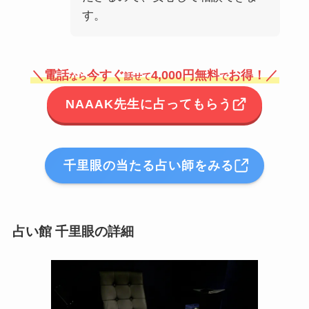
す。
＼電話
今すぐ
4,000円無料
お得！／
なら
話せて
で
NAAAK先生に占ってもらう
千里眼の当たる占い師をみる
占い館 千里眼の詳細