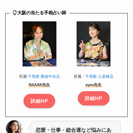
大阪の当たる手相占い師
所属:
千里眼 難波中央店
所属：
千里眼 心斎橋店
NAAAK先生
eyes先生
詳細HP
詳細HP
恋愛・仕事・総合運など悩みにあ