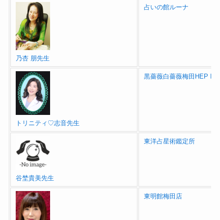
占いの館ルーナ
乃杏 朋先生
黒薔薇白薔薇梅田HEP FI
トリニティ♡志音先生
東洋占星術鑑定所
谷埜貴美先生
東明館梅田店