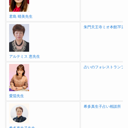
君島 晴美先生
朱門天王寺ミオ本館7F店
アルテミス 恵先生
占いのフォレストランプ
愛茄先生
希多真生子占い相談所