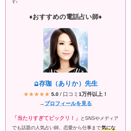
す♪
♦︎おすすめの電話占い師♦︎
存珈（ありか）先生
🔮
★★★★★
5.0
/ 口コミ
1万件以上！
→
プロフィールを見る
「当たりすぎてビックリ！」
とSNSやメディア
でも話題の人気占い師。恋愛から仕事まで
気にな