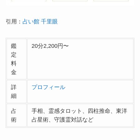
引用：
占い館 千里眼
鑑
20分2,200円〜
定
料
金
詳
プロフィール
細
占
手相、霊感タロット、四柱推命、東洋
術
占星術、守護霊対話など