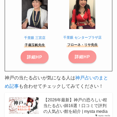
千里眼 センタープラザ店
千里眼 三宮店
フローネ・リサ先生
子扇玉帆先生
詳細HP
詳細HP
神戸の当たる占いが気になる人は
神戸占いのまと
め記事
も合わせてチェックしてみてください！
【2026年最新】神戸の恐ろしい程
当たる占い師16選！口コミで評判
の人気占い館を紹介 | mysta media
mysta media