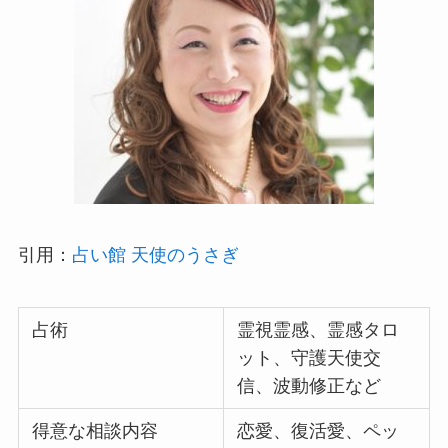
引用：
占い館 天使のうさぎ
占術
霊視霊感、霊感タロ
ット、守護天使交
信、波動修正など
得意な相談内容
恋愛、復活愛、ペッ