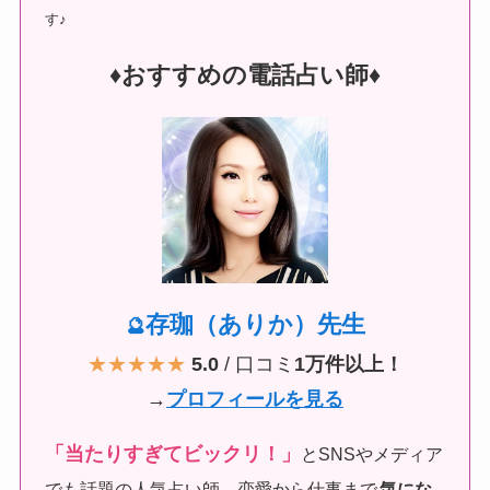
す♪
♦︎おすすめの電話占い師♦︎
存珈（ありか）先生
🔮
★★★★★
5.0
/ 口コミ
1万件以上！
→
プロフィールを見る
「当たりすぎてビックリ！」
とSNSやメディア
でも話題の人気占い師。恋愛から仕事まで
気にな