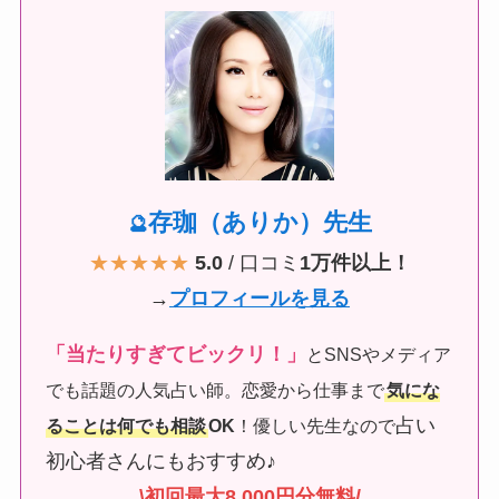
存珈（ありか）先生
🔮
★★★★★
5.0
/ 口コミ
1万件以上！
→
プロフィールを見る
「当たりすぎてビックリ！」
とSNSやメディア
でも話題の人気占い師。恋愛から仕事まで
気にな
占い
ることは何でも相談
OK
！優しい先生なので
初心者さんにもおすすめ♪
\初回最大8,000円分無料/