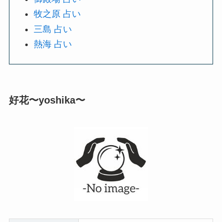
牧之原 占い
三島 占い
熱海 占い
好花〜yoshika〜