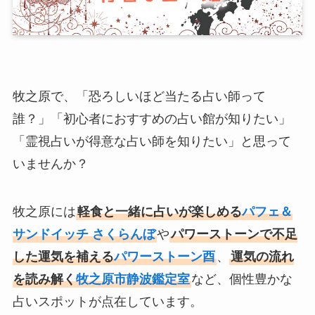
牧之原で、「恐ろしいほど当たる占い師って
誰？」「初心者におすすめの占い館が知りたい」
「霊視占いが得意な占い師を知りたい」と思って
いませんか？
牧之原には
軽食と一緒に占いが楽しめる
パフェ＆
サンドイッチ さくらんぼ
や
パワーストーンで不足
した運気を補える
パワーストーン酉
、
運気の流れ
を読み解く
牧之原市静波鑑定室
など、個性豊かな
占いスポットが点在しています。