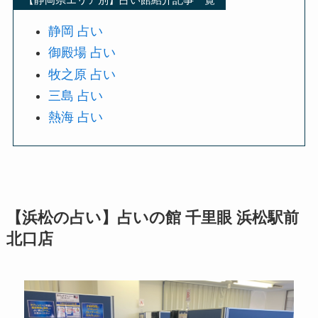
静岡 占い
御殿場 占い
牧之原 占い
三島 占い
熱海 占い
【浜松の占い】占いの館 千里眼
浜松駅前
北口店