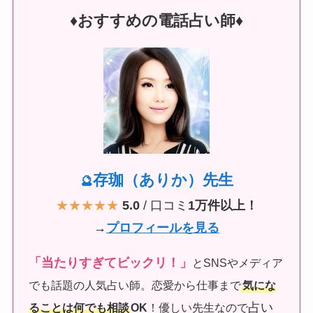
♦︎おすすめの電話占い師♦︎
存珈（ありか）先生
🔮
★★★★★
5.0
/ 口コミ
1万件以上！
→
プロフィールを見る
「当たりすぎてビックリ！」
とSNSやメディア
でも話題の人気占い師。恋愛から仕事まで
気にな
占い
ることは何でも相談
OK
！優しい先生なので