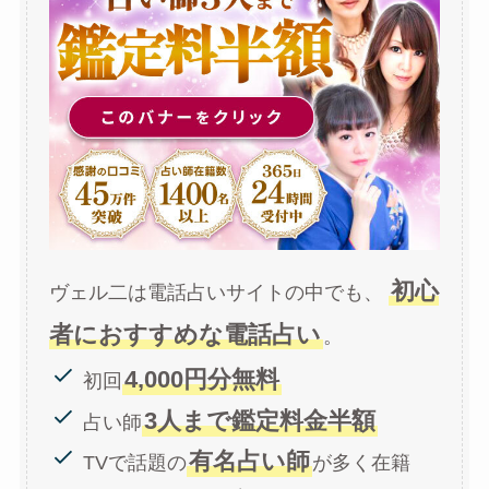
初心
ヴェル二は電話占いサイトの中でも、
者におすすめな電話占い
。
4,000円分無料
初回
3人まで鑑定料金半額
占い師
有名占い師
TVで話題の
が多く在籍