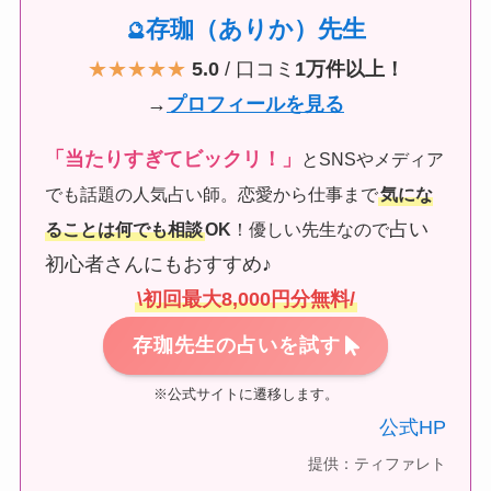
存珈（ありか）先生
🔮
★★★★★
5.0
/ 口コミ
1万件以上！
→
プロフィールを見る
「当たりすぎてビックリ！」
とSNSやメディア
でも話題の人気占い師。恋愛から仕事まで
気にな
占い
ることは何でも相談
OK
！優しい先生なので
初心者さんにもおすすめ♪
\初回最大8,000円分無料/
存珈先生の占いを試す
※公式サイトに遷移します。
公式HP
提供：ティファレト