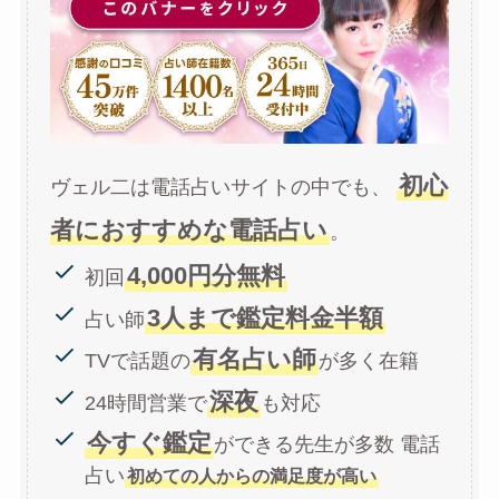
初心
ヴェル二は電話占いサイトの中でも、
者におすすめな電話占い
。
4,000円分無料
初回
3人まで鑑定料金半額
占い師
有名占い師
TVで話題の
が多く在籍
深夜
24時間営業で
も対応
今すぐ鑑定
ができる先生が多数 電話
占い
初めての人からの満足度が高い