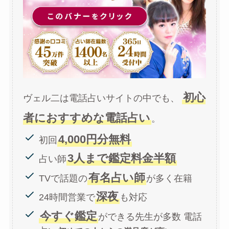
初心
ヴェル二は電話占いサイトの中でも、
者におすすめな電話占い
。
4,000円分無料
初回
3人まで鑑定料金半額
占い師
有名占い師
TVで話題の
が多く在籍
深夜
24時間営業で
も対応
今すぐ鑑定
ができる先生が多数 電話