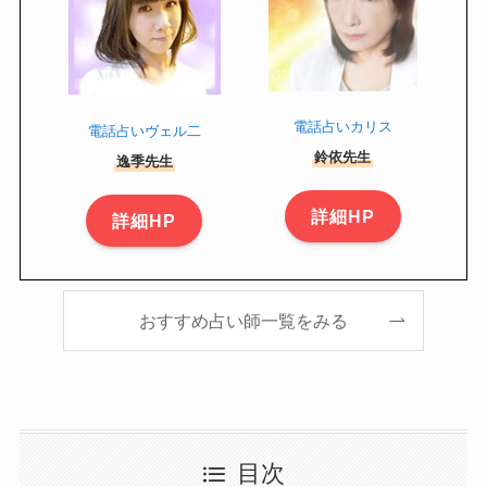
電話占いカリス
電話占いヴェル二
鈴依先生
逸季
先生
詳細HP
詳細HP
おすすめ占い師一覧をみる
目次