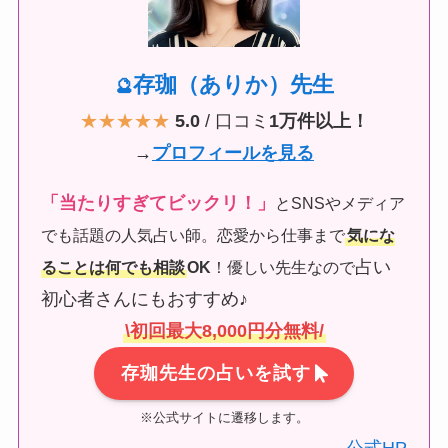
存珈（ありか）先生
🔮
★★★★★
5.0
/ 口コミ
1万件以上！
→
プロフィールを見る
「当たりすぎてビックリ！」
とSNSやメディア
でも話題の人気占い師。恋愛から仕事まで
気にな
占い
ることは何でも相談
OK
！優しい先生なので
初心者さんにもおすすめ♪
\初回最大8,000円分無料/
存珈先生の占いを試す
※公式サイトに遷移します。
公式HP