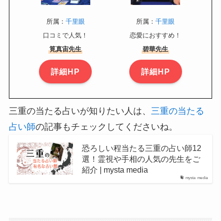
所属：
千里眼
所属：
千里眼
口コミで人気！
恋愛におすすめ！
筧真宙先生
碧華先生
詳細HP
詳細HP
三重の当たる占いが知りたい人は、
三重の当たる
占い師
の記事もチェックしてくださいね。
恐ろしい程当たる三重の占い師12
選！霊視や手相の人気の先生をご
紹介 | mysta media
mysta media