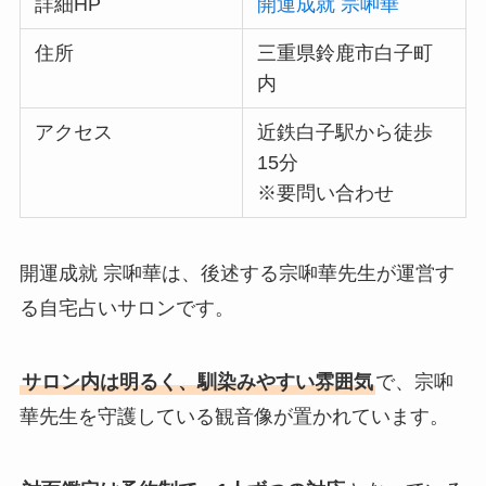
詳細HP
開運成就 宗啝華
住所
三重県鈴鹿市白子町
内
アクセス
近鉄白子駅から徒歩
15分
※要問い合わせ
開運成就 宗啝華は、後述する宗啝華先生が運営す
る自宅占いサロンです。
サロン内は明るく、馴染みやすい雰囲気
で、宗啝
華先生を守護している観音像が置かれています。