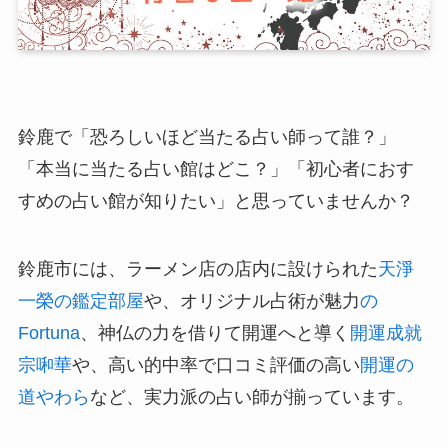
鈴鹿で「恐ろしいほど当たる占い師って誰？」
「本当に当たる占い館はどこ？」「初心者におす
すめの占い館が知りたい」と思っていませんか？
鈴鹿市には、ラーメン店の店内に設けられた
天淨
一榮の鑑定部屋
や、オリジナル占術が魅力
の
Fortuna
、神仏の力を借りて開運へと導く
開運成就
宗啝華
や、高い的中率で口コミ評価の高い
開運の
道やわら
など、実力派の占い師が揃っています。