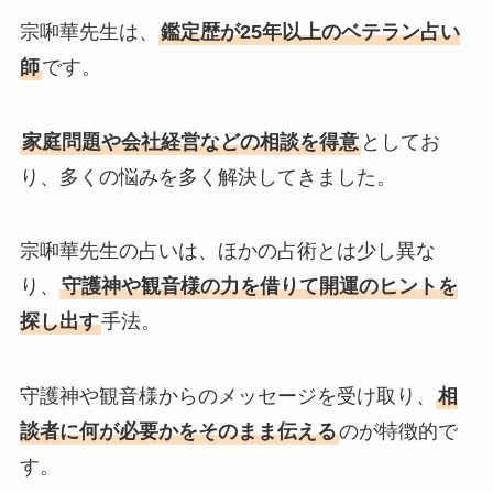
宗啝華先生は、
鑑定歴が25年以上のベテラン占い
師
です。
家庭問題や会社経営などの相談を得意
としてお
り、多くの悩みを多く解決してきました。
宗啝華先生の占いは、ほかの占術とは少し異な
り、
守護神や観音様の力を借りて開運のヒントを
探し出す
手法。
守護神や観音様からのメッセージを受け取り、
相
談者に何が必要かをそのまま伝える
のが特徴的で
す。