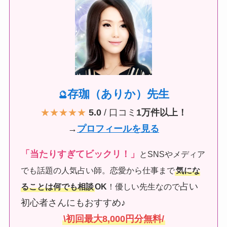
存珈（ありか）先生
🔮
★★★★★
5.0
/ 口コミ
1万件以上！
→
プロフィールを見る
「当たりすぎてビックリ！」
とSNSやメディア
でも話題の人気占い師。恋愛から仕事まで
気にな
占い
ることは何でも相談
OK
！優しい先生なので
初心者さんにもおすすめ♪
\初回最大8,000円分無料/