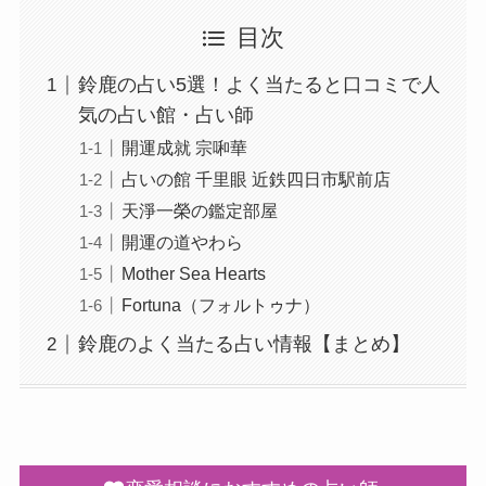
目次
鈴鹿の占い5選！よく当たると口コミで人
気の占い館・占い師
開運成就 宗啝華
占いの館 千里眼 近鉄四日市駅前店
天淨一榮の鑑定部屋
開運の道やわら
Mother Sea Hearts
Fortuna（フォルトゥナ）
鈴鹿のよく当たる占い情報【まとめ】