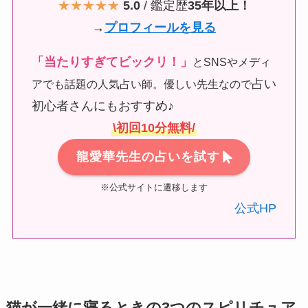
★★★★★
5.0
/ 鑑定歴
35年以上！
→
プロフィールを見る
「当たりすぎてビックリ！」
とSNSやメディ
占い
アでも話題の人気占い師。優しい先生なので
初心者さんにもおすすめ♪
\初回10分無料/
龍愛華先生の占いを試す
※公式サイトに遷移します
公式HP
猫が一緒に寝るときの3つのスピリチュア