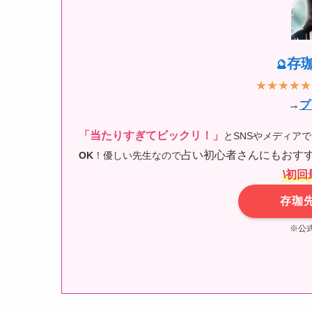
存
🔮
★★★★★
→
プ
「当たりすぎてビックリ！」
とSNSやメディア
占い初心者さんにもおすす
OK
！優しい先生なので
\初回
存珈
※公