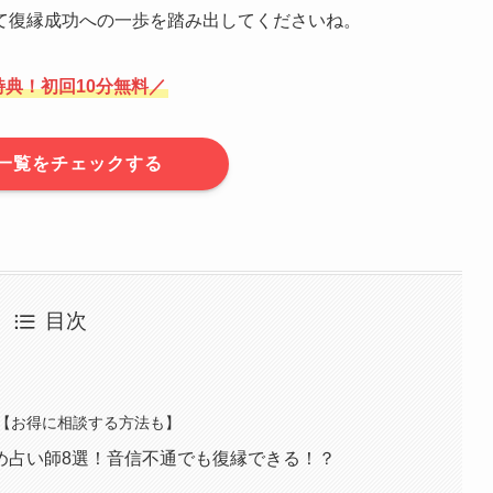
て復縁成功への一歩を踏み出してくださいね。
特典！初回10分無料
／
一覧をチェックする
目次
【お得に相談する方法も】
め占い師8選！音信不通でも復縁できる！？