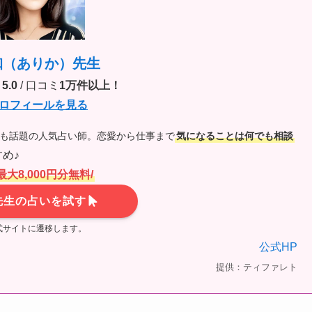
珈（ありか）先生
5.0
/ 口コミ
1万件以上！
ロフィールを見る
でも話題の人気占い師。恋愛から仕事まで
気になることは何でも相談
め♪
最大8,000円分無料/
先生の占いを試す
式サイトに遷移します。
公式HP
提供：ティファレト