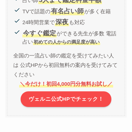
占い師
有名占い師
TVで話題の
が多く在籍
深夜
24時間営業で
も対応
今すぐ鑑定
ができる先生が多数 電話
占い
初めての人からの満足度が高い
全国の一流占い師の鑑定を受けてみたい人
は 公式HPから初回無料の案内を受けてみて
ください
＼今だけ！初回4,000円分無料お試し／
ヴェルニ公式HPでチェック！