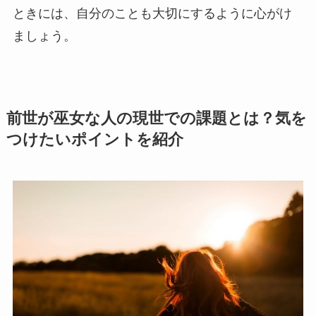
ときには、自分のことも大切にするように心がけ
ましょう。
前世が巫女な人の現世での課題とは？気を
つけたいポイントを紹介