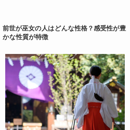
前世が巫女の人はどんな性格？感受性が豊
かな性質が特徴