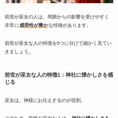
前世が巫女の人は、周囲からの影響を受けやすく
非常に
感受性が豊か
な特徴があります。
前世が巫女な人の特徴を5つに分けて細かく見てい
きましょう。
前世が巫女な人の特徴1：神社に懐かしさを感
じる
巫女は、神様にお仕えするのが役割。