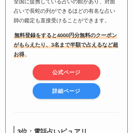
全国に提携している占いの館があり、対面
占いで長蛇の列ができるほどの有名な占い
師の鑑定も直接受けることができます。
無料登録をすると4000円分無料のクーポン
がもらえたり、3名まで半額で占えるなど超
お得
。
公式ページ
詳細ページ
3位：電話占いピュアリ