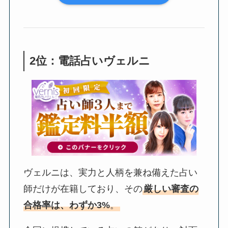
2位：電話占いヴェルニ
ヴェルニは、実力と人柄を兼ね備えた占い
師だけが在籍しており、その
厳しい審査の
合格率は、わずか3%
。