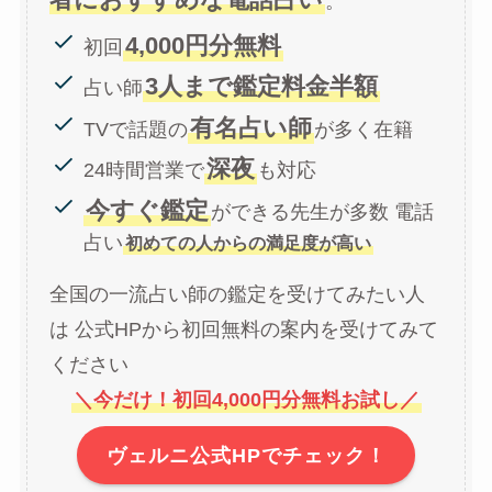
。
4,000円分無料
初回
3人まで鑑定料金半額
占い師
有名占い師
TVで話題の
が多く在籍
深夜
24時間営業で
も対応
今すぐ鑑定
ができる先生が多数 電話
占い
初めての人からの満足度が高い
全国の一流占い師の鑑定を受けてみたい人
は 公式HPから初回無料の案内を受けてみて
ください
＼今だけ！初回4,000円分無料お試し／
ヴェルニ公式HPでチェック！