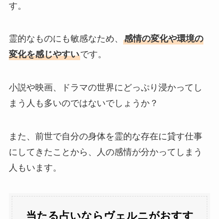
す。
霊的なものにも敏感なため、
感情の変化や環境の
変化を感じやすい
です。
小説や映画、ドラマの世界にどっぷり浸かってし
まう人も多いのではないでしょうか？
また、前世で自分の身体を霊的な存在に貸す仕事
にしてきたことから、人の感情が分かってしまう
人もいます。
当たる占いならヴェルニがおすす