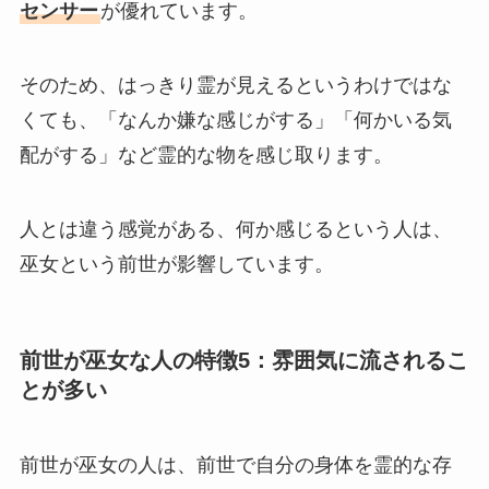
センサー
が優れています。
そのため、はっきり霊が見えるというわけではな
くても、「なんか嫌な感じがする」「何かいる気
配がする」など霊的な物を感じ取ります。
人とは違う感覚がある、何か感じるという人は、
巫女という前世が影響しています。
前世が巫女な人の特徴5：雰囲気に流されるこ
とが多い
前世が巫女の人は、前世で自分の身体を霊的な存