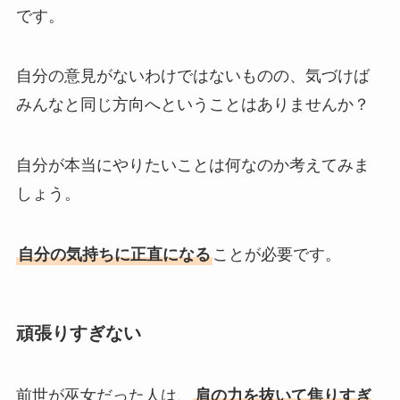
です。
自分の意見がないわけではないものの、気づけば
みんなと同じ方向へということはありませんか？
自分が本当にやりたいことは何なのか考えてみま
しょう。
自分の気持ちに正直になる
ことが必要です。
頑張りすぎない
前世が巫女だった人は、
肩の力を抜いて焦りすぎ