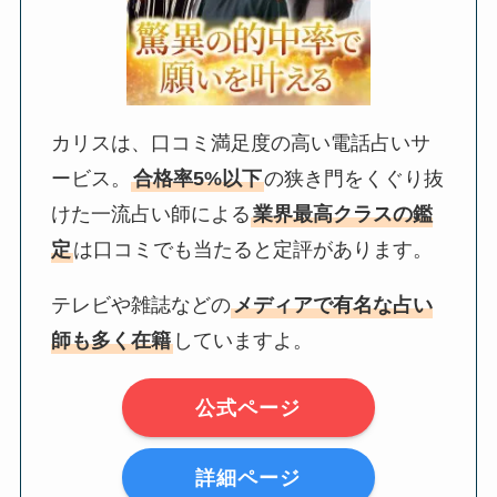
カリスは、口コミ満足度の高い電話占いサ
ービス。
合格率5%以下
の狭き門をくぐり抜
けた一流占い師による
業界最高クラスの鑑
定
は口コミでも当たると定評があります。
テレビや雑誌などの
メディアで有名な占い
師も多く在籍
していますよ。
公式ページ
詳細ページ