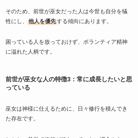
そのため、前世が巫女だった人は今世も自分を犠
牲にし、
他人を優先
する傾向にあります。
困っている人を放っておけず、ボランティア精神
に溢れた人柄です。
前世が巫女な人の特徴3：常に成長したいと思
っている
巫女は神様に仕えるために、日々修行を積んでき
た存在です。