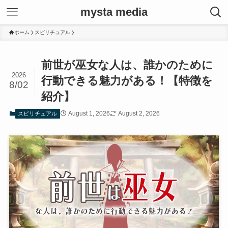
mysta media
ホーム
スピリチュアル
前世が巫女な人は、誰かのために
2026
行動できる魅力がある！【特徴を
8/02
紹介】
August 1, 2026
August 2, 2026
スピリチュアル