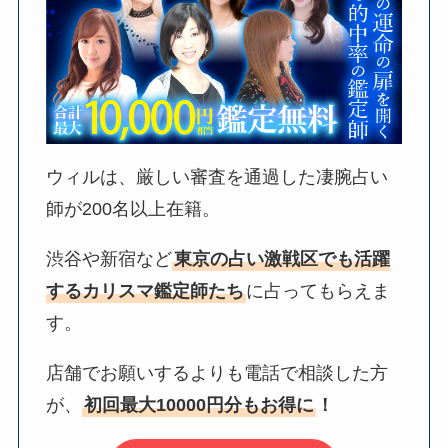
ウィルは、厳しい審査を通過した凄腕占い
師が200名以上在籍。
渋谷や新宿など
東京の占い激戦区でも活躍
するカリスマ鑑定師たち
に占ってもらえま
す。
店舗でお願いするよりも電話で相談した方
が、
初回最大10000円分もお得に
！