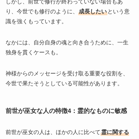
しかし、前世で修行が終わっていない場合もあ
り、今世でも修行のように、
成長したい
という意
識を強くもっています。
なかには、自分自身の魂と向き合うために、一生
独身を貫くケースも。
神様からのメッセージを受け取る重要な役割を、
今世で果たそうとしている可能性があります。
前世が巫女な人の特徴4：霊的なものに敏感
前世が巫女の人は、ほかの人に比べて
霊に関する