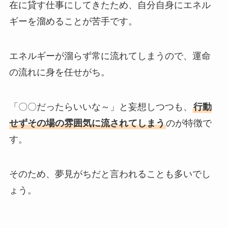
在に貸す仕事にしてきたため、自分自身にエネル
ギーを溜めることが苦手です。
エネルギーが溜らず常に流れてしまうので、運命
の流れに身を任せがち。
「〇〇だったらいいな～」と妄想しつつも、
行動
せずその場の雰囲気に流されてしまう
のが特徴で
す。
そのため、夢見がちだと言われることも多いでし
ょう。