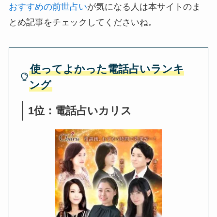
おすすめの前世占い
が気になる人は本サイトのま
とめ記事をチェックしてくださいね。
使ってよかった電話占いランキ
ング
1位：電話占いカリス