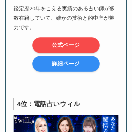
鑑定歴20年をこえる実績のある占い師が多
数在籍していて、確かの技術と的中率が魅
力です。
公式ページ
詳細ページ
4位：電話占いウィル