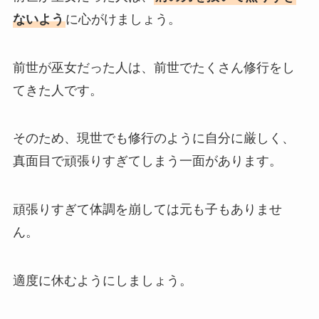
ないよう
に心がけましょう。
前世が巫女だった人は、前世でたくさん修行をし
てきた人です。
そのため、現世でも修行のように自分に厳しく、
真面目で頑張りすぎてしまう一面があります。
頑張りすぎて体調を崩しては元も子もありませ
ん。
適度に休むようにしましょう。