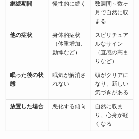
継続期間
慢性的に続く
数週間～数ヶ
月で自然に収
まる
他の症状
身体的症状
スピリチュア
（体重増加、
ルなサイン
動悸など）
（直感の高ま
りなど）
眠った後の状
眠気が解消さ
頭がクリアに
態
れない
なり、新しい
気づきがある
放置した場合
悪化する傾向
自然に収ま
り、心身が軽
くなる