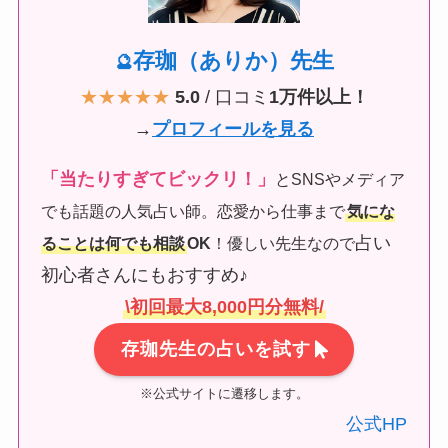
存珈（ありか）先生
🔮
★★★★★
5.0
/ 口コミ
1万件以上！
→
プロフィールを見る
「当たりすぎてビックリ！」
とSNSやメディア
でも話題の人気占い師。恋愛から仕事まで
気にな
占い
ることは何でも相談
OK
！優しい先生なので
初心者さんにもおすすめ♪
\初回最大8,000円分無料/
存珈先生の占いを試す
※公式サイトに遷移します。
公式HP