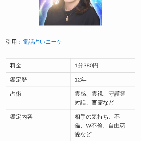
引用：
電話占いニーケ
料金
1分380円
鑑定歴
12年
占術
霊感、霊視、守護霊
対話、言霊など
鑑定内容
相手の気持ち、不
倫、W不倫、自由恋
愛など