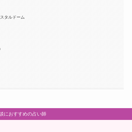
リスタルドーム
）
】
談におすすめの占い師