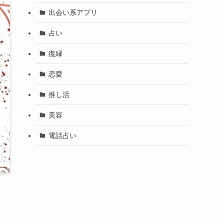
出会い系アプリ
占い
復縁
恋愛
推し活
美容
電話占い