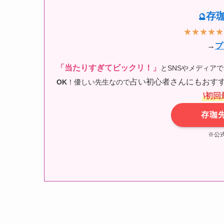
存
🔮
★★★★★
→
プ
「当たりすぎてビックリ！」
とSNSやメディア
占い初心者さんにもおすす
OK
！優しい先生なので
\初回
存珈
※公