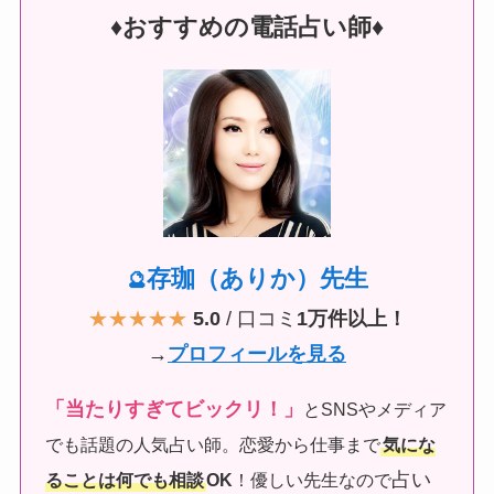
♦︎おすすめの電話占い師♦︎
存珈（ありか）先生
🔮
★★★★★
5.0
/ 口コミ
1万件以上！
→
プロフィールを見る
「当たりすぎてビックリ！」
とSNSやメディア
でも話題の人気占い師。恋愛から仕事まで
気にな
占い
ることは何でも相談
OK
！優しい先生なので