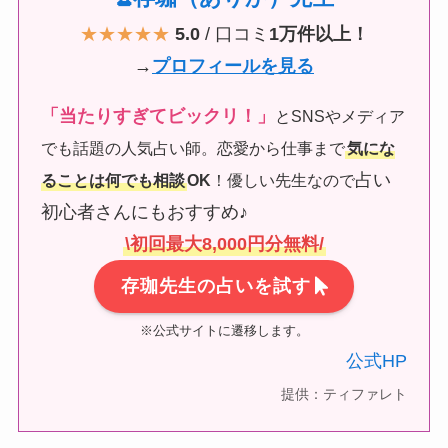
★★★★★
5.0
/ 口コミ
1万件以上！
→
プロフィールを見る
「当たりすぎてビックリ！」
とSNSやメディア
でも話題の人気占い師。恋愛から仕事まで
気にな
占い
ることは何でも相談
OK
！優しい先生なので
初心者さんにもおすすめ♪
\初回最大8,000円分無料/
存珈先生の占いを試す
※公式サイトに遷移します。
公式HP
提供：ティファレト