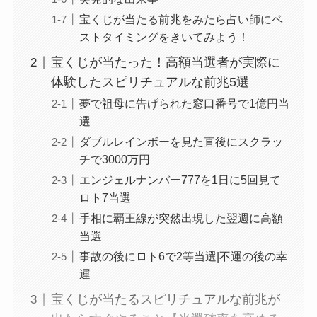
宝くじが当たる前兆をみたら占い師にベ
ストタイミングをきいてみよう！
宝くじが当たった！高額当選者が実際に
体験したスピリチュアルな前兆5選
夢で祖母に告げられた窓口番号で1億円当
選
ダブルレインボーを見た直後にスクラッ
チで3000万円
エンジェルナンバー777を1日に5回見て
ロト7当選
手相に覇王線が突然出現した翌週に高額
当選
事故の後にロト6で2等当選|不運の後の幸
運
宝くじが当たるスピリチュアルな前兆が