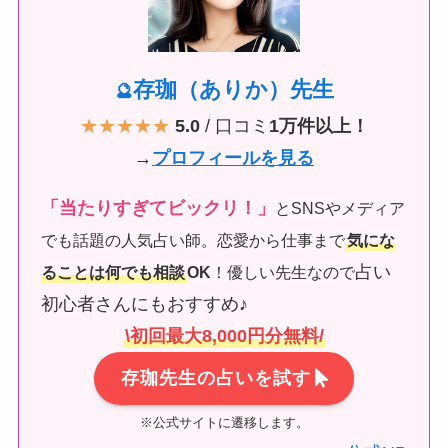
存珈（ありか）先生
🔮
★★★★★
5.0
/ 口コミ
1万件以上！
→
プロフィールを見る
「当たりすぎてビックリ！」
とSNSやメディア
でも話題の人気占い師。恋愛から仕事まで
気にな
占い
ることは何でも相談
OK
！優しい先生なので
初心者さんにもおすすめ♪
\初回最大8,000円分無料/
存珈先生の占いを試す
※公式サイトに遷移します。