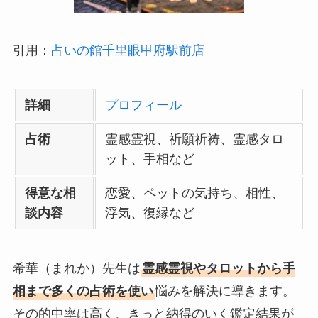
引用：
占いの館千里眼甲府駅前店
詳細
プロフィール
占術
霊感霊視、祈願祈祷、霊感タロ
ット、手相など
得意な相
恋愛、ペットの気持ち、相性、
談内容
浮気、復縁など
希華（まれか）先生は
霊感霊視やタロットから手
相まで多くの占術を使い
悩みを解決に導きます。
その的中率は高く、きっと納得のいく鑑定結果が