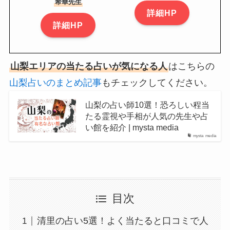
希華先生
詳細HP
詳細HP
山梨エリアの当たる占いが気になる人
はこちらの
山梨占いのまとめ記事
もチェックしてください。
山梨の占い師10選！恐ろしい程当
たる霊視や手相が人気の先生や占
い館を紹介 | mysta media
mysta media
目次
清里の占い5選！よく当たると口コミで人