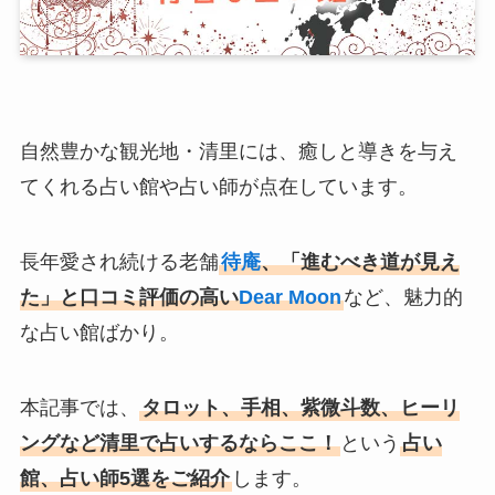
自然豊かな観光地・清里には、癒しと導きを与え
てくれる占い館や占い師が点在しています。
長年愛され続ける老舗
待庵
、「進むべき道が見え
た」と口コミ評価の高い
Dear Moon
など、魅力的
な占い館ばかり。
本記事では、
タロット、手相、紫微斗数、ヒーリ
ングなど清里で占いするならここ！
という
占い
館、占い師5選をご紹介
します。