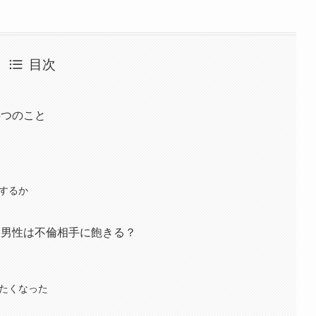
目次
5つのこと
をするか
て男性は不倫相手に飽きる？
したくなった