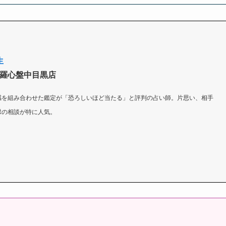
生
羅心盤中目黒店
感を組み合わせた鑑定が「恐ろしいほど当たる」と評判の占い師。片思い、相手
縁の相談が特に人気。