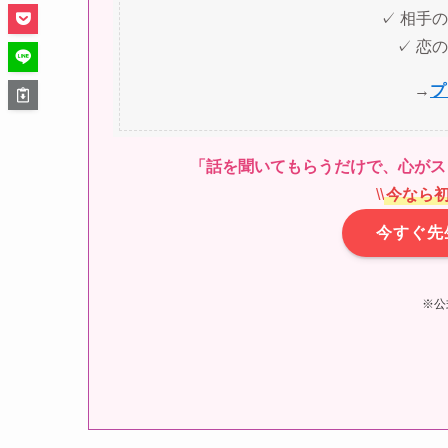
✓ 相手
✓ 恋
→
プ
「話を聞いてもらうだけで、心がス
\
\
今なら初
今すぐ先
※公