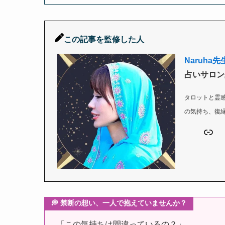
この記事を監修した人
Naruha先
占いサロン
タロットと霊
の気持ち、復
リンク
💭 禁断の想い、一人で抱えていませんか？
「この気持ちは間違っているの？」