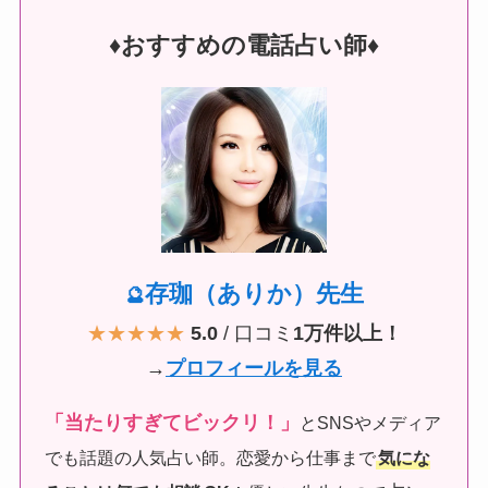
♦︎おすすめの電話占い師♦︎
存珈（ありか）先生
🔮
★★★★★
5.0
/ 口コミ
1万件以上！
→
プロフィールを見る
「当たりすぎてビックリ！」
とSNSやメディア
でも話題の人気占い師。恋愛から仕事まで
気にな