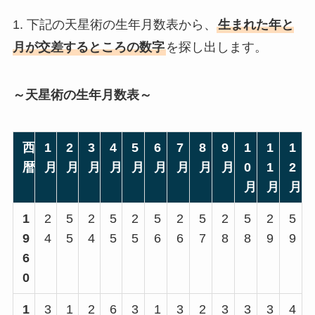
1. 下記の天星術の生年月数表から、
生まれた年と
月が交差するところの数字
を探し出します。
～天星術の生年月数表～
西
1
2
3
4
5
6
7
8
9
1
1
1
暦
月
月
月
月
月
月
月
月
月
0
1
2
月
月
月
1
2
5
2
5
2
5
2
5
2
5
2
5
9
4
5
4
5
5
6
6
7
8
8
9
9
6
0
1
3
1
2
6
3
1
3
2
3
3
3
4