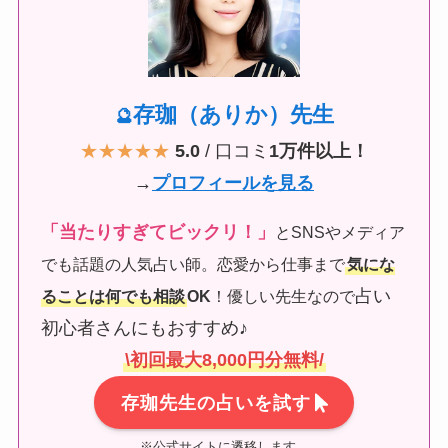
存珈（ありか）先生
🔮
★★★★★
5.0
/ 口コミ
1万件以上！
→
プロフィールを見る
「当たりすぎてビックリ！」
とSNSやメディア
でも話題の人気占い師。恋愛から仕事まで
気にな
占い
ることは何でも相談
OK
！優しい先生なので
初心者さんにもおすすめ♪
\初回最大8,000円分無料/
存珈先生の占いを試す
※公式サイトに遷移します。