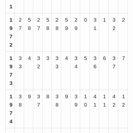
1
1
2
5
2
5
2
5
2
0
3
1
3
2
9
7
8
7
8
8
9
9
1
2
7
2
1
3
4
3
3
3
4
3
5
3
6
3
7
9
3
2
3
4
6
7
7
3
1
3
9
3
8
3
9
3
1
4
1
4
1
9
8
7
8
9
0
1
1
2
2
7
4