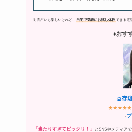
対面占いも楽しいけれど、
自宅で気軽にお試し体験
できる電
♦︎おす
存
🔮
★★★★★
→
プ
「当たりすぎてビックリ！」
とSNSやメディア