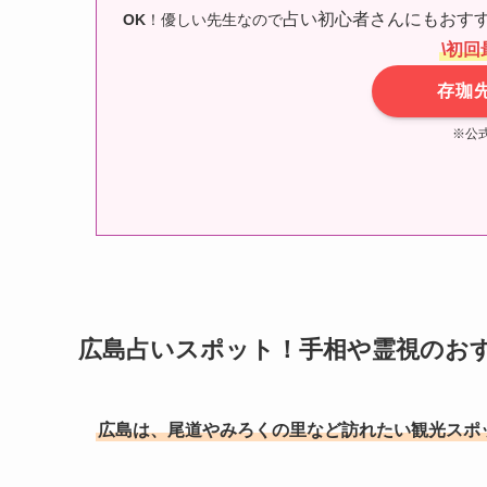
占い初心者さんにもおすす
OK
！優しい先生なので
\初回
存珈
※公
広島占いスポット！手相や霊視のお
広島は、尾道やみろくの里など訪れたい観光スポ