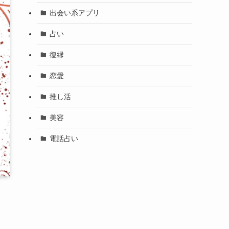
出会い系アプリ
占い
復縁
恋愛
推し活
美容
電話占い