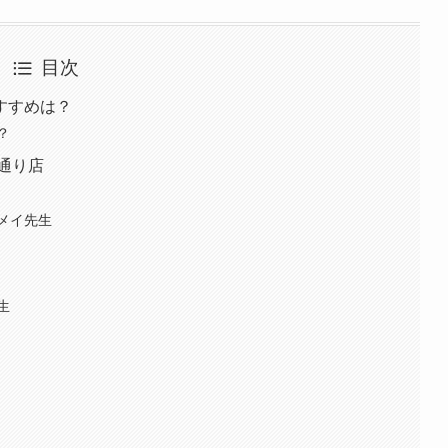
目次
すすめは？
？
通り店
メイ先生
生