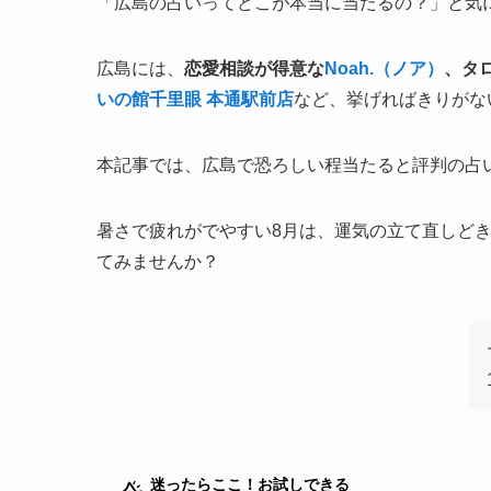
「広島の占いってどこが本当に当たるの？」と気
広島には、
恋愛相談が得意な
Noah.（ノア）
、タ
いの館千里眼 本通駅前店
など、挙げればきりがな
本記事では、広島で恐ろしい程当たると評判の占い
暑さで疲れがでやすい8月は、運気の立て直しど
てみませんか？
迷ったらここ！お試しできる