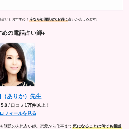
話占いもおすすめ！
今なら初回限定でお得に
占いが楽しめます♪
すめの電話占い師♦︎
珈（ありか）先生
5.0
/ 口コミ
1万件以上！
ロフィールを見る
でも話題の人気占い師。恋愛から仕事まで
気になることは何でも相談