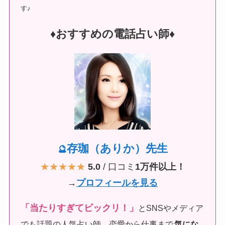
す♪
♦︎おすすめの電話占い師♦︎
存珈（ありか）先生
🔮
★★★★★
5.0
/ 口コミ
1万件以上！
→
プロフィールを見る
「当たりすぎてビックリ！」
とSNSやメディア
でも話題の人気占い師。恋愛から仕事まで
気にな