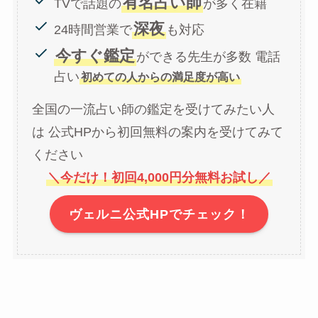
有名占い師
TVで話題の
が多く在籍
深夜
24時間営業で
も対応
今すぐ鑑定
ができる先生が多数 電話
占い
初めての人からの満足度が高い
全国の一流占い師の鑑定を受けてみたい人
は 公式HPから初回無料の案内を受けてみて
ください
＼今だけ！初回4,000円分無料お試し／
ヴェルニ公式HPでチェック！