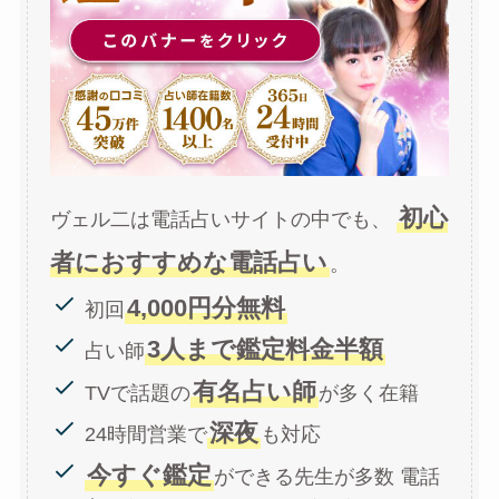
初心
ヴェル二は電話占いサイトの中でも、
者におすすめな電話占い
。
4,000円分無料
初回
3人まで鑑定料金半額
占い師
有名占い師
TVで話題の
が多く在籍
深夜
24時間営業で
も対応
今すぐ鑑定
ができる先生が多数 電話