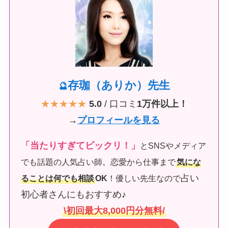
存珈（ありか）先生
🔮
★★★★★
5.0
/ 口コミ
1万件以上！
→
プロフィールを見る
「当たりすぎてビックリ！」
とSNSやメディア
でも話題の人気占い師。恋愛から仕事まで
気にな
占い
ることは何でも相談
OK
！優しい先生なので
初心者さんにもおすすめ♪
\初回最大8,000円分無料/