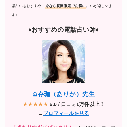
話占いもおすすめ！
今なら初回限定でお得に
占いが楽しめま
す♪
♦︎おすすめの電話占い師♦︎
存珈（ありか）先生
🔮
★★★★★
5.0
/ 口コミ
1万件以上！
→
プロフィールを見る