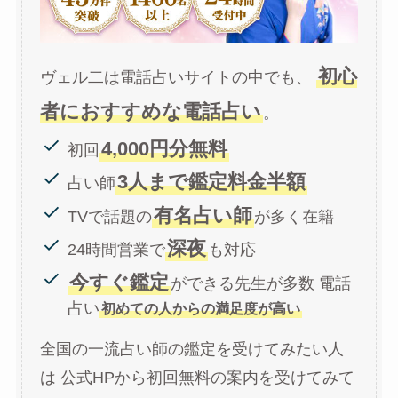
初心
ヴェル二は電話占いサイトの中でも、
者におすすめな電話占い
。
4,000円分無料
初回
3人まで鑑定料金半額
占い師
有名占い師
TVで話題の
が多く在籍
深夜
24時間営業で
も対応
今すぐ鑑定
ができる先生が多数 電話
占い
初めての人からの満足度が高い
全国の一流占い師の鑑定を受けてみたい人
は 公式HPから初回無料の案内を受けてみて