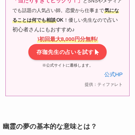
「当たりすぎてビックリ！」
とSNSやメディア
でも話題の人気占い師。恋愛から仕事まで
気にな
占い
ることは何でも相談
OK
！優しい先生なので
初心者さんにもおすすめ♪
\初回最大8,000円分無料/
存珈先生の占いを試す
※公式サイトに遷移します。
公式HP
提供：ティファレト
幽霊の夢の基本的な意味とは？