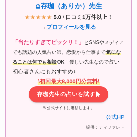
存珈（ありか）先生
🔮
★★★★★
5.0
/ 口コミ
1万件以上！
→
プロフィールを見る
「当たりすぎてビックリ！」
とSNSやメディア
でも話題の人気占い師。恋愛から仕事まで
気にな
占い
ることは何でも相談
OK
！優しい先生なので
初心者さんにもおすすめ♪
\初回最大8,000円分無料/
存珈先生の占いを試す
※公式サイトに遷移します。
公式HP
提供：ティファレト