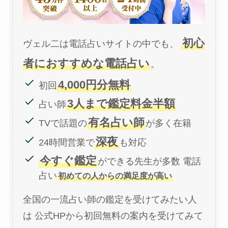
初心
ヴェル二は電話占いサイトの中でも、
者におすすめな電話占い
。
4,000円分無料
初回
3人まで鑑定料金半額
占い師
有名占い師
TVで話題の
が多く在籍
深夜
24時間営業で
も対応
今すぐ鑑定
ができる先生が多数 電話
占い
初めての人からの満足度が高い
全国の一流占い師の鑑定を受けてみたい人
は 公式HPから初回無料の案内を受けてみて