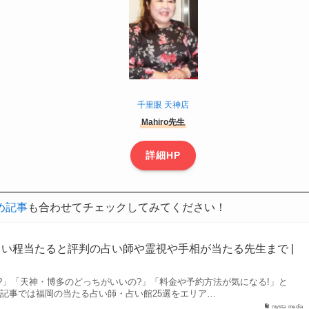
千里眼 天神店
Mahiro先生
詳細HP
め記事
も合わせてチェックしてみてください！
しい程当たると評判の占い師や霊視や手相が当たる先生まで |
?」「天神・博多のどっちがいいの?」「料金や予約方法が気になる!」と
本記事では福岡の当たる占い師・占い館25選をエリア…
mysta media