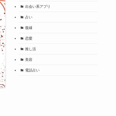
出会い系アプリ
占い
復縁
恋愛
推し活
美容
電話占い