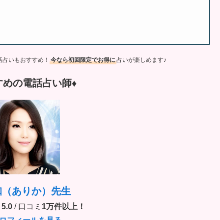
話占いもおすすめ！
今なら初回限定でお得に
占いが楽しめます♪
すめの電話占い師♦︎
珈（ありか）先生
5.0
/ 口コミ
1万件以上！