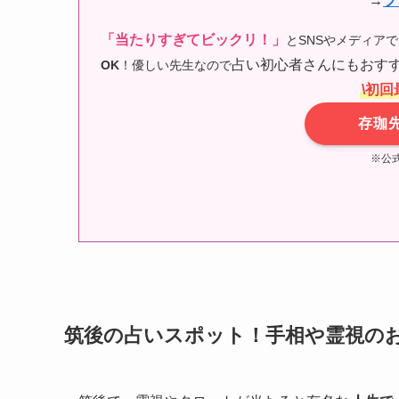
→
プ
「当たりすぎてビックリ！」
とSNSやメディア
占い初心者さんにもおすす
OK
！優しい先生なので
\初回
存珈
※公
筑後の占いスポット！手相や霊視の