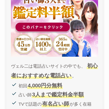
初心
ヴェル二は電話占いサイトの中でも、
者におすすめな電話占い
。
4,000円分無料
初回
3人まで鑑定料金半額
占い師
有名占い師
TVで話題の
が多く在籍