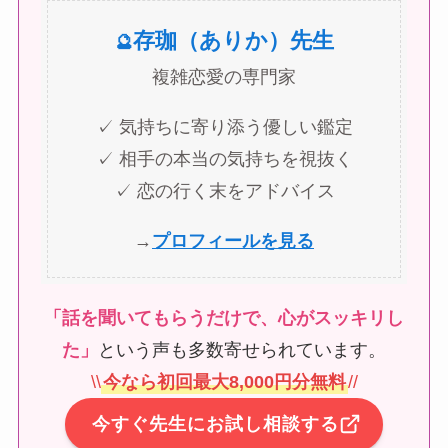
存珈（ありか）先生
🔮
複雑恋愛の専門家
✓ 気持ちに寄り添う優しい鑑定
✓ 相手の本当の気持ちを視抜く
✓ 恋の行く末をアドバイス
→
プロフィールを見る
「話を聞いてもらうだけで、心がスッキリし
た」
という声も多数寄せられています。
\
\
今なら初回最大8,000円分無料
/
/
今すぐ先生にお試し相談する